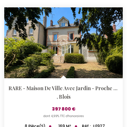
RARE - Maison De Ville Avec Jardin - Proche Centre-Ville
,
Blois
397 800 €
dont 4,99% TTC d'honoraires
169
M²
Réf :
U1927
8
Pièce(s)