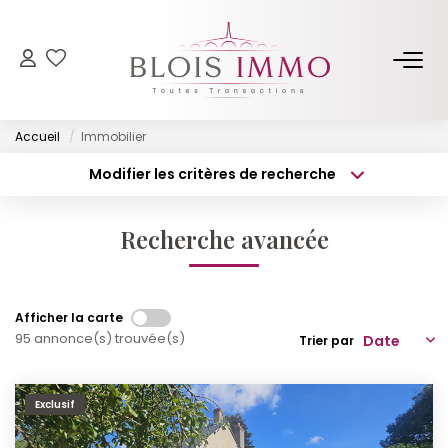
NOS BIENS
Accueil
Immobilier
Acheter
Modifier les critères de recherche
Louer
Type de transaction
Localisation
Acheter
Localisation
Biens Vendus Et Loués
Recherche avancée
Type de bien
Off Market
Surface min
Sélectionnez...
Budget max
Plus de critères
ESTIMER
Afficher la carte
95 annonce(s) trouvée(s)
Trier par
Créer une alerte
FAIRE GÉRER
Exclusif
NOTRE AGENCE