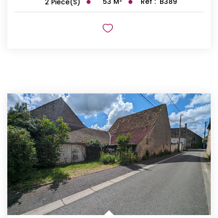
53
M²
Réf :
B389
2
Pièce(s)