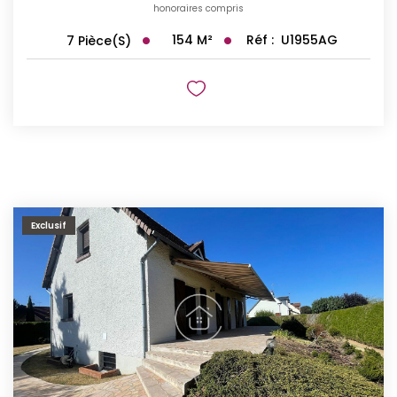
honoraires compris
154
M²
Réf :
U1955AG
7
Pièce(s)
Exclusif