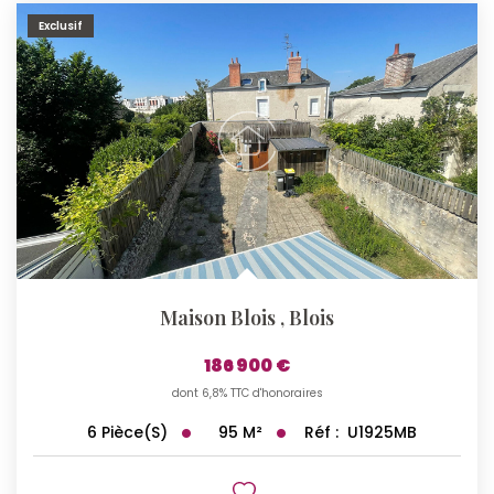
Exclusif
Maison Blois
,
Blois
186 900 €
dont 6,8% TTC d'honoraires
95
M²
Réf :
U1925MB
6
Pièce(s)