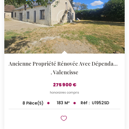
Qui Sommes-Nous ?
Notre Équipe
Nos Actualités
Nos Partenaires
CONTACT
Ancienne Propriété Rénovée Avec Dépendances Et Vaste Terrain
,
Valencisse
275 900 €
honoraires compris
183
M²
Réf :
U1952SD
8
Pièce(s)