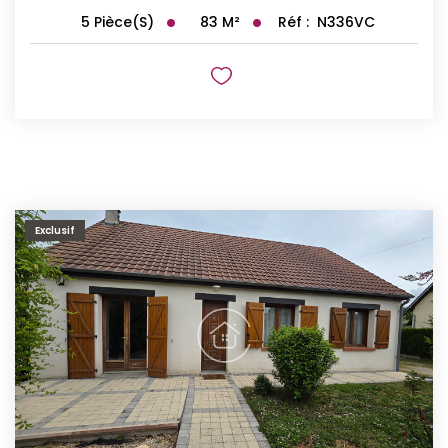
83
M²
Réf :
N336VC
5
Pièce(s)
Exclusif