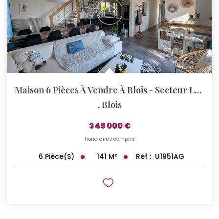
Maison 6 Pièces À Vendre À Blois - Secteur Les Grouets
,
Blois
349 000 €
honoraires compris
141
M²
Réf :
U1951AG
6
Pièce(s)