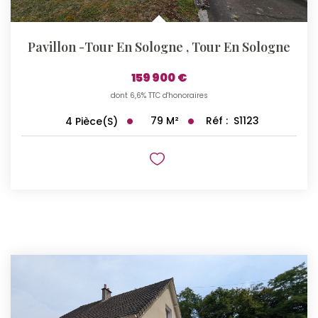
Pavillon -Tour En Sologne
,
Tour En Sologne
159 900 €
dont 6,6% TTC d'honoraires
79
M²
Réf :
S1123
4
Pièce(s)