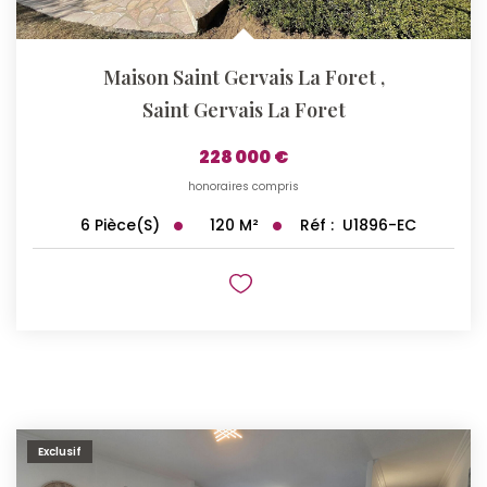
Maison Saint Gervais La Foret
,
Saint Gervais La Foret
228 000 €
honoraires compris
120
M²
Réf :
U1896-EC
6
Pièce(s)
Exclusif