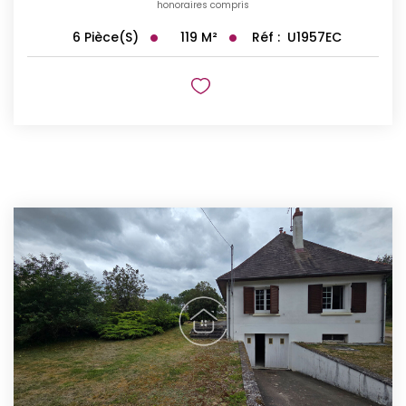
honoraires compris
119
M²
Réf :
U1957EC
6
Pièce(s)