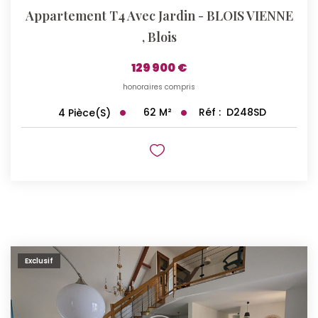
Appartement T4 Avec Jardin - BLOIS VIENNE
,
Blois
129 900 €
honoraires compris
62
M²
Réf :
D248SD
4
Pièce(s)
Exclusif