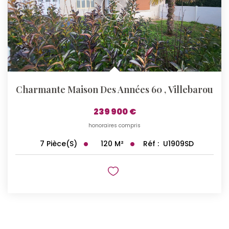
Charmante Maison Des Années 60
,
Villebarou
239 900 €
honoraires compris
120
M²
Réf :
U1909SD
7
Pièce(s)