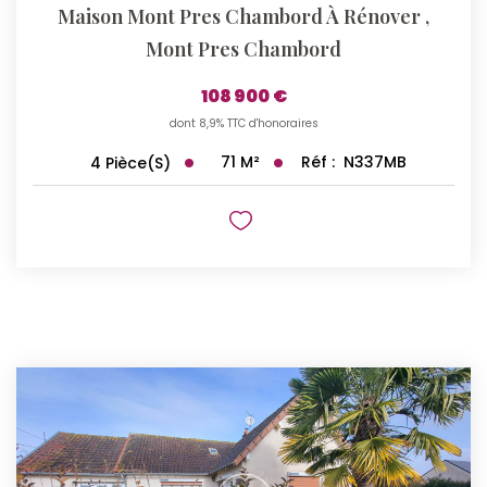
Maison Mont Pres Chambord À Rénover
,
Mont Pres Chambord
108 900 €
dont 8,9% TTC d'honoraires
71
M²
Réf :
N337MB
4
Pièce(s)