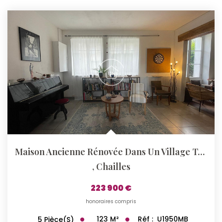
Maison Ancienne Rénovée Dans Un Village Toutes Commodités
,
Chailles
223 900 €
honoraires compris
123
M²
Réf :
U1950MB
5
Pièce(s)