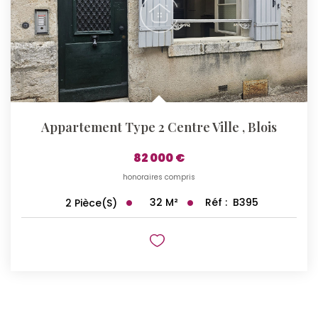
Appartement Type 2 Centre Ville
,
Blois
82 000 €
honoraires compris
32
M²
Réf :
B395
2
Pièce(s)