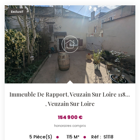
Exclusif
Immeuble De Rapport, Veuzain Sur Loire 118 M2
,
Veuzain Sur Loire
154 900 €
honoraires compris
115
M²
Réf :
S1118
5
Pièce(s)