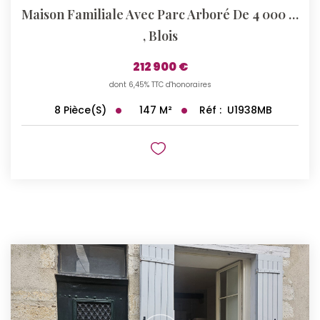
Maison Familiale Avec Parc Arboré De 4 000 M² Blois Vienne
,
Blois
212 900 €
dont 6,45% TTC d'honoraires
147
M²
Réf :
U1938MB
8
Pièce(s)