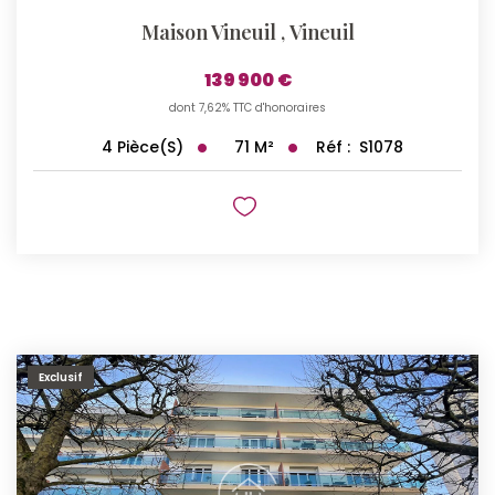
Maison Vineuil
,
Vineuil
139 900 €
dont 7,62% TTC d'honoraires
71
M²
Réf :
S1078
4
Pièce(s)
Exclusif