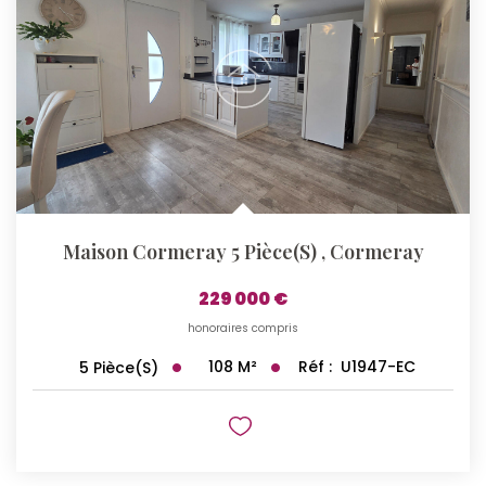
Maison Cormeray 5 Pièce(s)
,
Cormeray
229 000 €
honoraires compris
108
M²
Réf :
U1947-EC
5
Pièce(s)