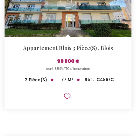
Appartement Blois 3 Pièce(s)
,
Blois
99 900 €
dont 8,59% TTC d'honoraires
77
M²
Réf :
C488EC
3
Pièce(s)