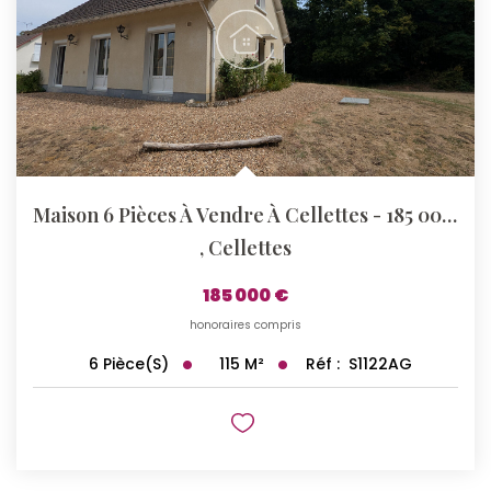
Maison 6 Pièces À Vendre À Cellettes - 185 000 €
,
Cellettes
185 000 €
honoraires compris
115
M²
Réf :
S1122AG
6
Pièce(s)