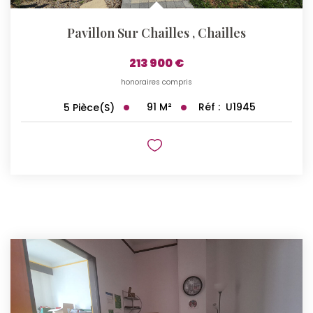
Pavillon Sur Chailles
,
Chailles
213 900 €
honoraires compris
91
M²
Réf :
U1945
5
Pièce(s)