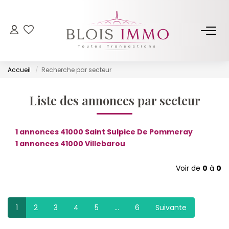
NOS BIENS
Accueil
Recherche par secteur
Acheter
Louer
Liste des annonces par secteur
Biens Vendus Et Loués
Off Market
1 annonces 41000 Saint Sulpice De Pommeray
1 annonces 41000 Villebarou
ESTIMER
Voir de
0
à
0
FAIRE GÉRER
1
2
3
4
5
...
6
Suivante
NOTRE AGENCE