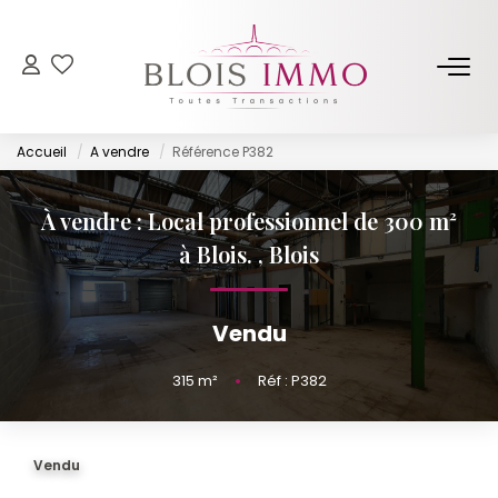
NOS BIENS
Accueil
A vendre
Référence P382
Acheter
Louer
À vendre : Local professionnel de 300 m²
Biens Vendus Et Loués
à Blois.
,
Blois
Off Market
Vendu
ESTIMER
315
m²
•
Réf : P382
FAIRE GÉRER
Vendu
NOTRE AGENCE