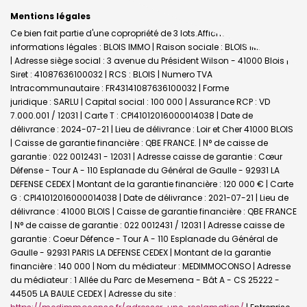
Mentions légales
Ce bien fait partie d'une copropriété de 3 lots.Affichage des
informations légales : BLOIS IMMO | Raison sociale : BLOIS IMMOBILIER
| Adresse siège social : 3 avenue du Président Wilson - 41000 Blois |
Siret : 41087636100032 | RCS : BLOIS | Numero TVA
Intracommunautaire : FR43141087636100032 | Forme
juridique : SARLU | Capital social : 100 000 | Assurance RCP : VD
7.000.001 / 12031 |
Carte T : CPI41012016000014038 | Date de
délivrance : 2024-07-21 | Lieu de délivrance : Loir et Cher 41000 BLOIS
| Caisse de garantie financière : QBE FRANCE. | N° de caisse de
garantie : 022 0012431 - 12031 | Adresse caisse de garantie : Cœur
Défense - Tour A - 110 Esplanade du Général de Gaulle - 92931 LA
DEFENSE CEDEX | Montant de la garantie financière : 120 000 € | Carte
G : CPI41012016000014038 | Date de délivrance : 2021-07-21 | Lieu de
délivrance : 41000 BLOIS | Caisse de garantie financière : QBE FRANCE
| N° de caisse de garantie : 022 0012431 / 12031 | Adresse caisse de
garantie : Coeur Défence - Tour A - 110 Esplanade du Général de
Gaulle - 92931 PARIS LA DEFENSE CEDEX | Montant de la garantie
financière : 140 000 | Nom du médiateur : MEDIMMOCONSO | Adresse
du médiateur : 1 Allée du Parc de Mesemena - Bât A - CS 25222 -
44505 LA BAULE CEDEX | Adresse du site :