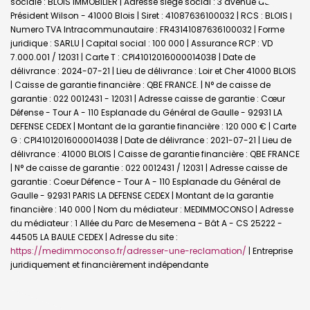
sociale : BLOIS IMMOBILIER | Adresse siège social : 3 avenue du
Président Wilson - 41000 Blois | Siret : 41087636100032 | RCS : BLOIS |
Numero TVA Intracommunautaire : FR43141087636100032 | Forme
juridique : SARLU | Capital social : 100 000 | Assurance RCP : VD
7.000.001 / 12031 |
Carte T : CPI41012016000014038 | Date de
délivrance : 2024-07-21 | Lieu de délivrance : Loir et Cher 41000 BLOIS
| Caisse de garantie financière : QBE FRANCE. | N° de caisse de
garantie : 022 0012431 - 12031 | Adresse caisse de garantie : Cœur
Défense - Tour A - 110 Esplanade du Général de Gaulle - 92931 LA
DEFENSE CEDEX | Montant de la garantie financière : 120 000 € | Carte
G : CPI41012016000014038 | Date de délivrance : 2021-07-21 | Lieu de
délivrance : 41000 BLOIS | Caisse de garantie financière : QBE FRANCE
| N° de caisse de garantie : 022 0012431 / 12031 | Adresse caisse de
garantie : Coeur Défence - Tour A - 110 Esplanade du Général de
Gaulle - 92931 PARIS LA DEFENSE CEDEX | Montant de la garantie
financière : 140 000 | Nom du médiateur : MEDIMMOCONSO | Adresse
du médiateur : 1 Allée du Parc de Mesemena - Bât A - CS 25222 -
44505 LA BAULE CEDEX | Adresse du site :
https://medimmoconso.fr/adresser-une-reclamation/
|
Entreprise
juridiquement et financièrement indépendante