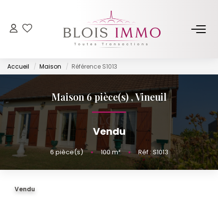
NOS BIENS
Accueil
Maison
Référence S1013
Acheter
Louer
Maison 6 pièce(s)
,
Vineuil
Biens Vendus Et Loués
Off Market
Vendu
6
pièce(s)
•
100
m²
•
Réf : S1013
ESTIMER
FAIRE GÉRER
Vendu
NOTRE AGENCE