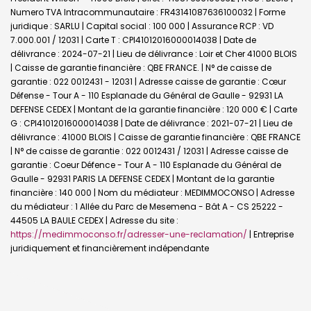
Numero TVA Intracommunautaire : FR43141087636100032 | Forme
juridique : SARLU | Capital social : 100 000 | Assurance RCP : VD
7.000.001 / 12031 |
Carte T : CPI41012016000014038 | Date de
délivrance : 2024-07-21 | Lieu de délivrance : Loir et Cher 41000 BLOIS
| Caisse de garantie financière : QBE FRANCE. | N° de caisse de
garantie : 022 0012431 - 12031 | Adresse caisse de garantie : Cœur
Défense - Tour A - 110 Esplanade du Général de Gaulle - 92931 LA
DEFENSE CEDEX | Montant de la garantie financière : 120 000 € | Carte
G : CPI41012016000014038 | Date de délivrance : 2021-07-21 | Lieu de
délivrance : 41000 BLOIS | Caisse de garantie financière : QBE FRANCE
| N° de caisse de garantie : 022 0012431 / 12031 | Adresse caisse de
garantie : Coeur Défence - Tour A - 110 Esplanade du Général de
Gaulle - 92931 PARIS LA DEFENSE CEDEX | Montant de la garantie
financière : 140 000 | Nom du médiateur : MEDIMMOCONSO | Adresse
du médiateur : 1 Allée du Parc de Mesemena - Bât A - CS 25222 -
44505 LA BAULE CEDEX | Adresse du site :
https://medimmoconso.fr/adresser-une-reclamation/
|
Entreprise
juridiquement et financièrement indépendante