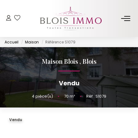
NOS BIENS
Accueil
Maison
Référence S1079
Acheter
Louer
Maison Blois
,
Blois
Biens Vendus Et Loués
Off Market
Vendu
4
pièce(s)
•
70
m²
•
Réf : S1079
ESTIMER
FAIRE GÉRER
Vendu
NOTRE AGENCE