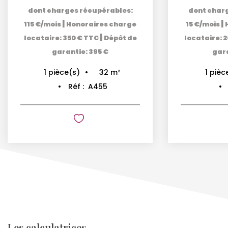
dont charges récupérables:
dont char
|
|
115 €/mois
Honoraires charge
15 €/mois
|
locataire: 350 € TTC
Dépôt de
locataire: 
garantie: 395 €
gara
32
m²
1
pièce(s)
1
pièc
Réf :
A455
Les calculatrices