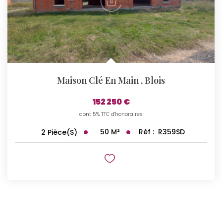
Maison Clé En Main
,
Blois
152 250 €
dont 5% TTC d'honoraires
50
M²
Réf :
R359SD
2
Pièce(s)