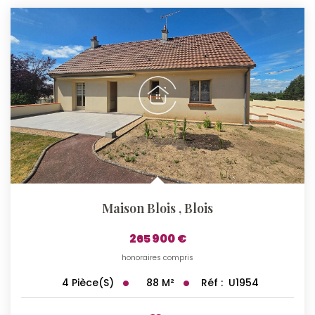
Maison Blois
,
Blois
265 900 €
honoraires compris
88
M²
Réf :
U1954
4
Pièce(s)