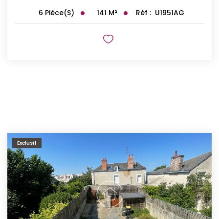
141
M²
Réf :
U1951AG
6
Pièce(s)
Exclusif