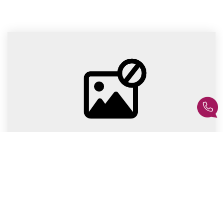
Maison Clé En Main
,
Blois
195 300 €
honoraires partagés, dont 5% TTC pour l'acquéreur