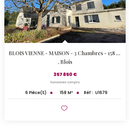
BLOIS VIENNE - MAISON - 3 Chambres - 158 M²
,
Blois
357 850 €
honoraires compris
158
M²
Réf :
U1679
6
Pièce(s)