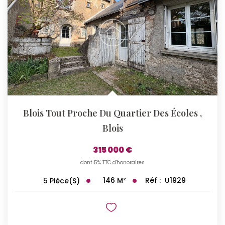
Blois Tout Proche Du Quartier Des Écoles
,
Blois
315 000 €
dont 5% TTC d'honoraires
146
M²
Réf :
U1929
5
Pièce(s)