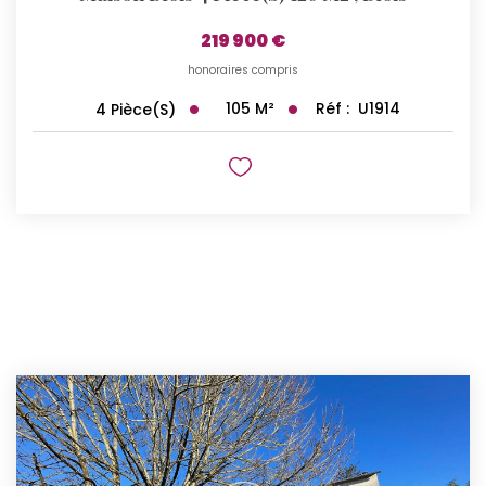
219 900 €
honoraires compris
105
M²
Réf :
U1914
4
Pièce(s)