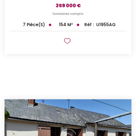
359 000 €
honoraires compris
154
M²
Réf :
U1955AG
7
Pièce(s)