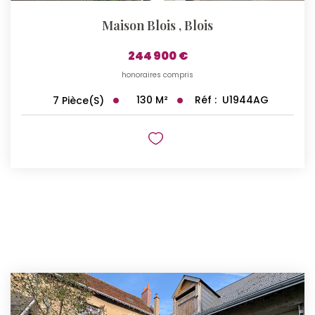
Maison Blois
,
Blois
244 900 €
honoraires compris
130
M²
Réf :
U1944AG
7
Pièce(s)