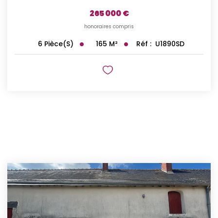
265 000 €
honoraires compris
165
M²
Réf :
U1890SD
6
Pièce(s)