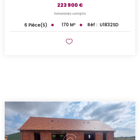
223 900 €
honoraires compris
170
M²
Réf :
U1832SD
6
Pièce(s)