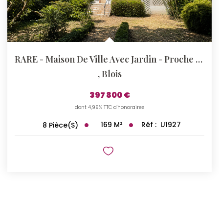
RARE - Maison De Ville Avec Jardin - Proche Centre-Ville
,
Blois
397 800 €
dont 4,99% TTC d'honoraires
169
M²
Réf :
U1927
8
Pièce(s)