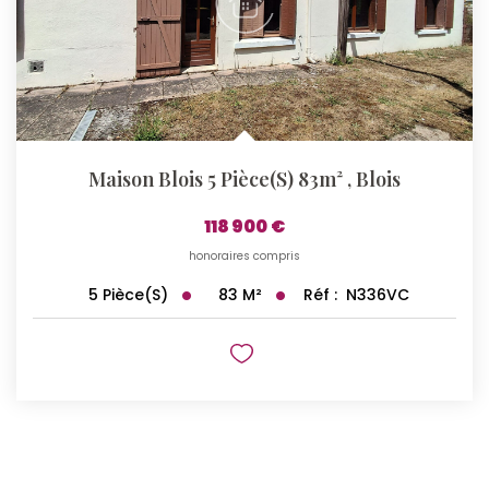
Maison Blois 5 Pièce(s) 83m²
,
Blois
118 900 €
honoraires compris
83
M²
Réf :
N336VC
5
Pièce(s)