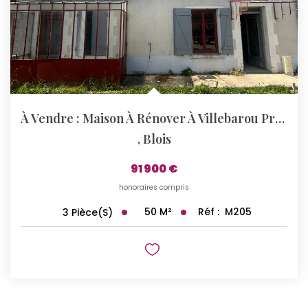
À Vendre : Maison À Rénover À Villebarou Proche Des...
,
Blois
91 900 €
honoraires compris
50
M²
Réf :
M205
3
Pièce(s)