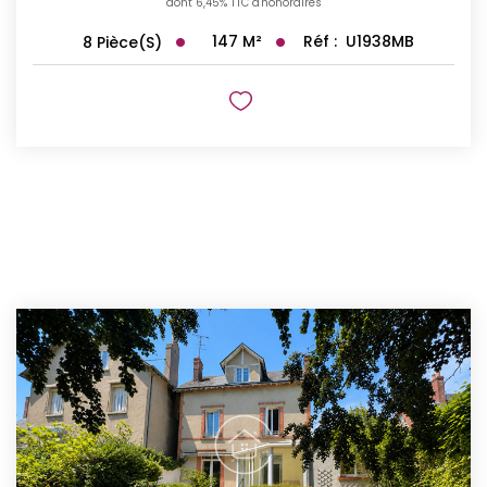
dont 6,45% TTC d'honoraires
147
M²
Réf :
U1938MB
8
Pièce(s)