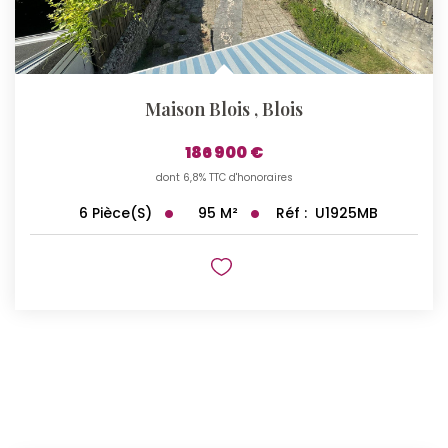
Maison Blois
,
Blois
186 900 €
dont 6,8% TTC d'honoraires
95
M²
Réf :
U1925MB
6
Pièce(s)