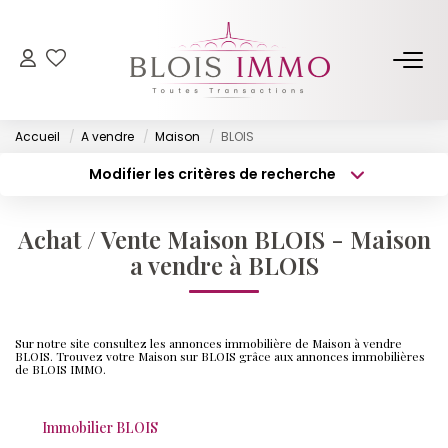
NOS BIENS
Accueil
A vendre
Maison
BLOIS
Acheter
Modifier les critères de recherche
Louer
Type de transaction
Localisation
Acheter
Localisation
Biens Vendus Et Loués
Achat / Vente Maison BLOIS - Maison
Type de bien
Off Market
Surface min
Sélectionnez...
a vendre à BLOIS
Budget max
Plus de critères
ESTIMER
Sur notre site consultez les annonces immobilière de Maison à vendre
Créer une alerte
BLOIS. Trouvez votre Maison sur BLOIS grâce aux annonces immobilières
de BLOIS IMMO.
FAIRE GÉRER
Immobilier BLOIS
NOTRE AGENCE