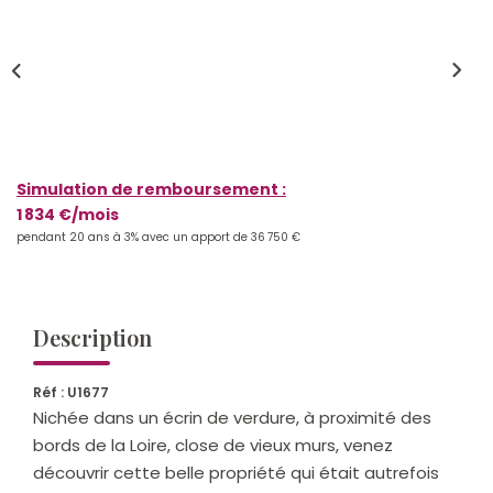
Qui Sommes-Nous ?
Notre Équipe
Nos Actualités
Nos Partenaires
Simulation de remboursement :
1 834 €/mois
CONTACT
pendant 20 ans à 3% avec un apport de 36 750 €
Description
Réf : U1677
Nichée dans un écrin de verdure, à proximité des
bords de la Loire, close de vieux murs, venez
découvrir cette belle propriété qui était autrefois