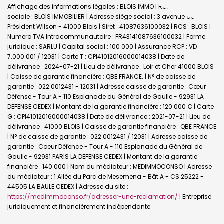
Affichage des informations légales : BLOIS IMMO | Raison
sociale : BLOIS IMMOBILIER | Adresse siège social : 3 avenue du
Président Wilson - 41000 Blois | Siret : 41087636100032 | RCS : BLOIS |
Numero TVA Intracommunautaire : FR43141087636100032 | Forme
juridique : SARLU | Capital social : 100 000 | Assurance RCP : VD
7.000.001 / 12031 |
Carte T : CPI41012016000014038 | Date de
délivrance : 2024-07-21 | Lieu de délivrance : Loir et Cher 41000 BLOIS
| Caisse de garantie financière : QBE FRANCE. | N° de caisse de
garantie : 022 0012431 - 12031 | Adresse caisse de garantie : Cœur
Défense - Tour A - 110 Esplanade du Général de Gaulle - 92931 LA
DEFENSE CEDEX | Montant de la garantie financière : 120 000 € | Carte
G : CPI41012016000014038 | Date de délivrance : 2021-07-21 | Lieu de
délivrance : 41000 BLOIS | Caisse de garantie financière : QBE FRANCE
| N° de caisse de garantie : 022 0012431 / 12031 | Adresse caisse de
garantie : Coeur Défence - Tour A - 110 Esplanade du Général de
Gaulle - 92931 PARIS LA DEFENSE CEDEX | Montant de la garantie
financière : 140 000 | Nom du médiateur : MEDIMMOCONSO | Adresse
du médiateur : 1 Allée du Parc de Mesemena - Bât A - CS 25222 -
44505 LA BAULE CEDEX | Adresse du site :
https://medimmoconso.fr/adresser-une-reclamation/
|
Entreprise
juridiquement et financièrement indépendante