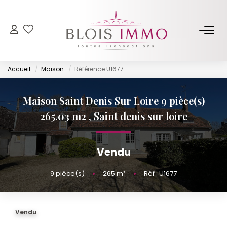
NOS BIENS
Accueil
Maison
Référence U1677
Acheter
Louer
Maison Saint Denis Sur Loire 9 pièce(s)
Biens Vendus Et Loués
265.03 m2
,
Saint denis sur loire
Off Market
Vendu
ESTIMER
9
pièce(s)
•
265
m²
•
Réf : U1677
FAIRE GÉRER
Vendu
NOTRE AGENCE