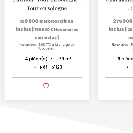
Tour en sologne
,
C
159 900 €
Honoraires
275 900
inclus
|
inclus
|
150 000 €
Honoraires
26
|
non inclus
no
Honoraires : 6,6% TTC à la charge de
Honoraires : 
l'acquéreur
79
m²
4
pièce(s)
6
pièce
Réf :
S1123