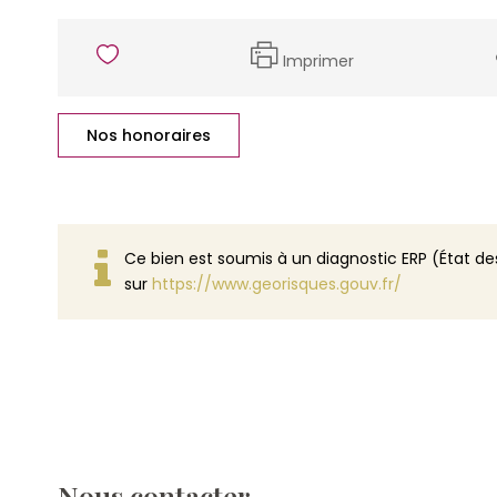
Imprimer
Nos honoraires
Ce bien est soumis à un diagnostic ERP (État des
sur
https://www.georisques.gouv.fr/
Nous contacter