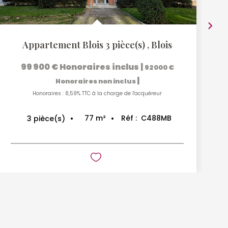
Appartement Blois 3 pièce(s)
,
Blois
99 900 €
Honoraires inclus
|
92 000 €
|
Honoraires non inclus
Honoraires : 8,59% TTC à la charge de l'acquéreur
77
m²
Réf :
C488MB
3
pièce(s)