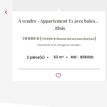
À vendre - Appartement T2 avec balcon et cave - résidence...
,
Blois
76 900 €
|
|
70 000 €
Honoraires non inclus
Honoraires à la charge du vendeur
53
m²
Réf :
B384SD
2
pièce(s)