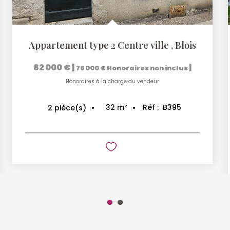
Appartement type 2 Centre ville
,
Blois
82 000 €
|
|
76 000 €
Honoraires non inclus
Honoraires à la charge du vendeur
32
m²
Réf :
B395
2
pièce(s)