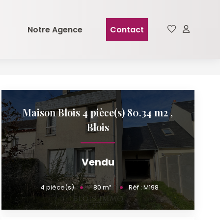
Notre Agence
Contact
Maison Blois 4 pièce(s) 80.34 m2
,
Blois
Vendu
80
m²
4
pièce(s)
Réf :
M198