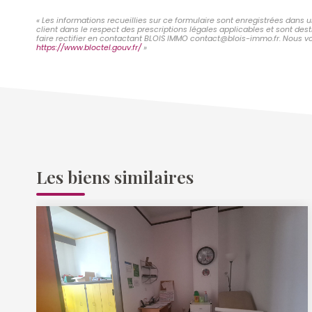
« Les informations recueillies sur ce formulaire sont enregistrées dans 
client dans le respect des prescriptions légales applicables et sont des
faire rectifier en contactant BLOIS IMMO contact@blois-immo.fr. Nous vou
https://www.bloctel.gouv.fr/
»
Les biens similaires