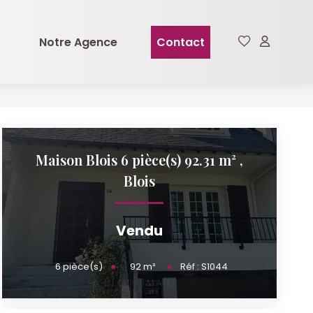
Notre Agence
Contact
Maison Blois 6 pièce(s) 92.31 m²
,
Blois
Vendu
92
m²
6
pièce(s)
Réf :
S1044