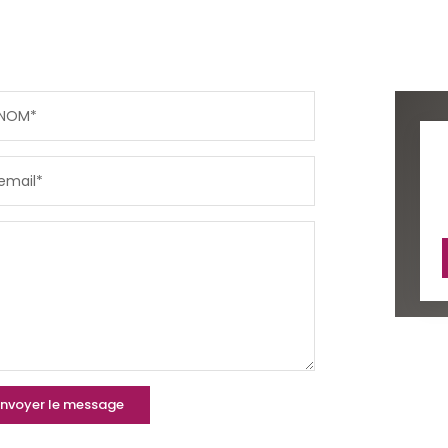
NOM*
email*
nvoyer le message