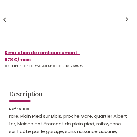
Qui Sommes-Nous ?
Notre Équipe
Nos Actualités
Nos Partenaires
Simulation de remboursement :
878 €/mois
CONTACT
pendant 20 ans à 3% avec un apport de 17 600 €
Description
Réf : S1109
rare, Plain Pied sur Blois, proche Gare, quartier Albert
1er, Maison entièrement de plain pied, mitoyenne
sur 1 côté par le garage, sans nuisance aucune,