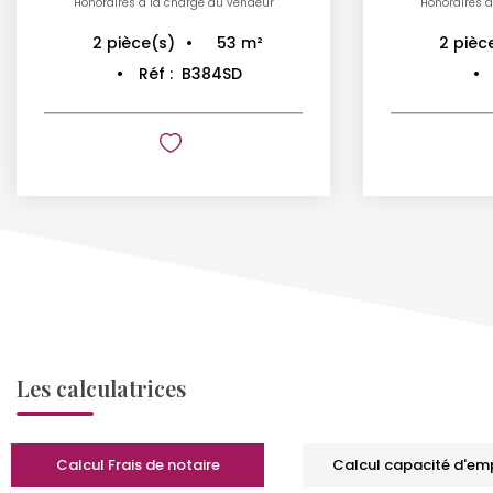
Honoraires à la charge du vendeur
Honoraires à
53
m²
2
pièce(s)
2
pièc
Réf :
B384SD
Les calculatrices
Calcul Frais de notaire
Calcul capacité d'em