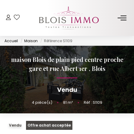
NOS BIENS
Accueil
Maison
Référence S1109
Acheter
Louer
maison Blois de plain pied centre proche
Biens Vendus Et Loués
gare et rue Albert 1er
,
Blois
Off Market
Vendu
ESTIMER
4
pièce(s)
•
81
m²
•
Réf : S1109
FAIRE GÉRER
Vendu
Offre achat acceptée
NOTRE AGENCE