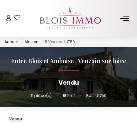
NOS BIENS
Accueil
Maison
Référence U1750
Acheter
Louer
Entre Blois et Amboise
,
Veuzain sur loire
Biens Vendus Et Loués
Off Market
Vendu
11
pièce(s)
•
182
m²
•
Réf : U1750
ESTIMER
FAIRE GÉRER
Vendu
NOTRE AGENCE