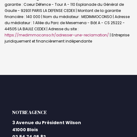
garantie : Coeur Défence - Tour A - 110 Esplanade du Général de
Gaulle - 92931 PARIS LA DEFENSE CEDEX | Montant de la garantie
financière : 140 000 | Nom du médiateur : MEDIMMOCONSO | Adresse
du médiateur : 1 Allée du Parc de Mesemena - Bât A - CS 25222 -
44505 LA BAULE CEDEX | Adresse du site :
https://medimmoconso.fr/adresser-une-reclamation/
|
Entreprise
juridiquement et financièrement indépendante
L'AGENCE
3 Avenue du Président Wilson
41000 Blois
02.54.74.05.82