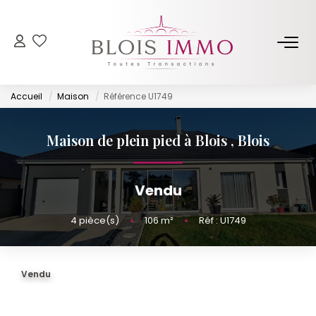
NOS BIENS
Accueil
Maison
Référence U1749
Acheter
Louer
Maison de plein pied à Blois
,
Blois
Biens Vendus Et Loués
Off Market
Vendu
4
pièce(s)
•
106
m²
•
Réf : U1749
ESTIMER
FAIRE GÉRER
Vendu
NOTRE AGENCE