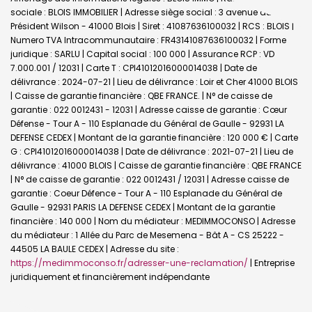
sociale : BLOIS IMMOBILIER | Adresse siège social : 3 avenue du
Président Wilson - 41000 Blois | Siret : 41087636100032 | RCS : BLOIS |
Numero TVA Intracommunautaire : FR43141087636100032 | Forme
juridique : SARLU | Capital social : 100 000 | Assurance RCP : VD
7.000.001 / 12031 |
Carte T : CPI41012016000014038 | Date de
délivrance : 2024-07-21 | Lieu de délivrance : Loir et Cher 41000 BLOIS
| Caisse de garantie financière : QBE FRANCE. | N° de caisse de
garantie : 022 0012431 - 12031 | Adresse caisse de garantie : Cœur
Défense - Tour A - 110 Esplanade du Général de Gaulle - 92931 LA
DEFENSE CEDEX | Montant de la garantie financière : 120 000 € | Carte
G : CPI41012016000014038 | Date de délivrance : 2021-07-21 | Lieu de
délivrance : 41000 BLOIS | Caisse de garantie financière : QBE FRANCE
| N° de caisse de garantie : 022 0012431 / 12031 | Adresse caisse de
garantie : Coeur Défence - Tour A - 110 Esplanade du Général de
Gaulle - 92931 PARIS LA DEFENSE CEDEX | Montant de la garantie
financière : 140 000 | Nom du médiateur : MEDIMMOCONSO | Adresse
du médiateur : 1 Allée du Parc de Mesemena - Bât A - CS 25222 -
44505 LA BAULE CEDEX | Adresse du site :
https://medimmoconso.fr/adresser-une-reclamation/
|
Entreprise
juridiquement et financièrement indépendante