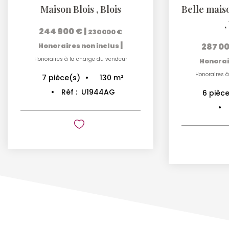
Maison Blois
,
Blois
,
244 900 €
|
230 000 €
|
287 0
Honoraires non inclus
Honoraires à la charge du vendeur
Honorai
Honoraires à
130
m²
7
pièce(s)
Réf :
U1944AG
6
pièce