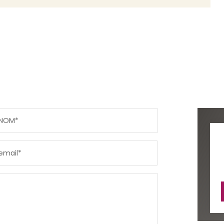
NOM*
email*