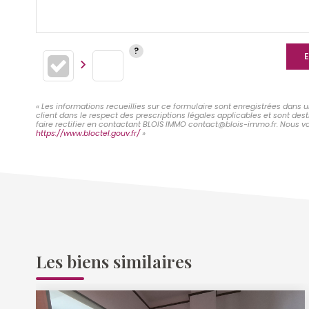
E
« Les informations recueillies sur ce formulaire sont enregistrées dans 
client dans le respect des prescriptions légales applicables et sont des
faire rectifier en contactant BLOIS IMMO contact@blois-immo.fr. Nous vou
https://www.bloctel.gouv.fr/
»
Les biens similaires