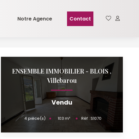
Notre Agence
Contact
ENSEMBLE IMMOBILIER - BLOIS
,
Villebarou
Vendu
103
m²
4
pièce(s)
Réf :
S1070