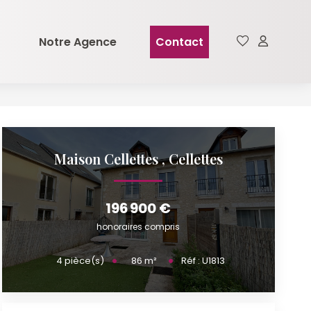
Notre Agence
Contact
Maison Cellettes
,
Cellettes
196 900 €
honoraires compris
86
m²
4
pièce(s)
Réf :
U1813