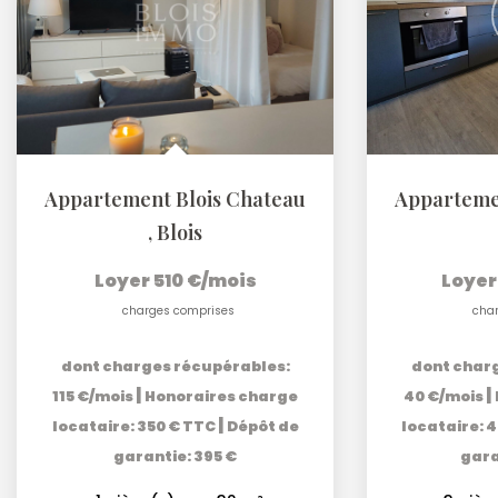
Appartement Blois Chateau
,
Blois
Loyer 510 €/mois
Loyer
charges comprises
cha
dont charges récupérables:
dont char
|
|
115 €/mois
Honoraires charge
40 €/mois
|
locataire: 350 € TTC
Dépôt de
locataire: 
garantie: 395 €
gara