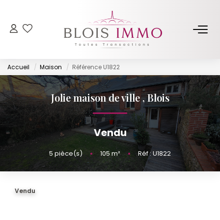
NOS BIENS
Accueil
Maison
Référence U1822
Acheter
Louer
Jolie maison de ville
,
Blois
Biens Vendus Et Loués
Off Market
Vendu
5
pièce(s)
•
105
m²
•
Réf : U1822
ESTIMER
FAIRE GÉRER
Vendu
NOTRE AGENCE