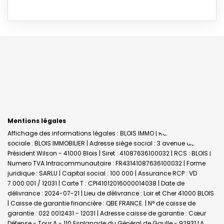
Mentions légales
Affichage des informations légales : BLOIS IMMO | Raison
sociale : BLOIS IMMOBILIER | Adresse siège social : 3 avenue du
Président Wilson - 41000 Blois | Siret : 41087636100032 | RCS : BLOIS |
Numero TVA Intracommunautaire : FR43141087636100032 | Forme
juridique : SARLU | Capital social : 100 000 | Assurance RCP : VD
7.000.001 / 12031 |
Carte T : CPI41012016000014038 | Date de
délivrance : 2024-07-21 | Lieu de délivrance : Loir et Cher 41000 BLOIS
| Caisse de garantie financière : QBE FRANCE. | N° de caisse de
garantie : 022 0012431 - 12031 | Adresse caisse de garantie : Cœur
Défense - Tour A - 110 Esplanade du Général de Gaulle - 92931 LA