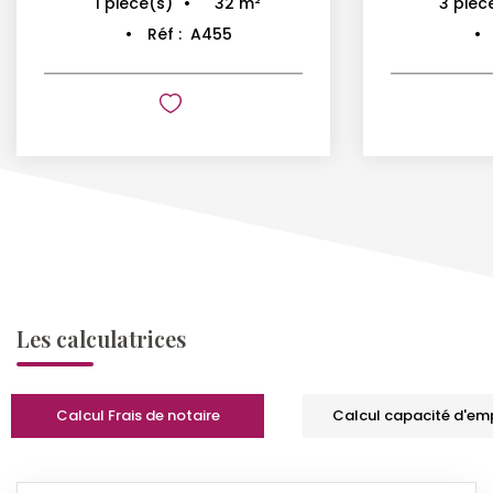
32
m²
1
pièce(s)
3
pièc
Réf :
A455
Les calculatrices
Calcul Frais de notaire
Calcul capacité d'em