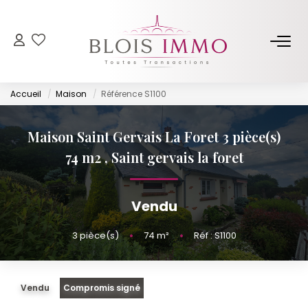
NOS BIENS
Accueil
Maison
Référence S1100
Acheter
Louer
Maison Saint Gervais La Foret 3 pièce(s)
Biens Vendus Et Loués
74 m2
,
Saint gervais la foret
Off Market
Vendu
ESTIMER
3
pièce(s)
•
74
m²
•
Réf : S1100
FAIRE GÉRER
Vendu
Compromis signé
NOTRE AGENCE