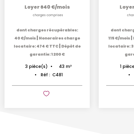
Loyer 640 €/mois
Loyer
charges comprises
cha
dont charges récupérables:
dont char
|
|
40 €/mois
Honoraires charge
115 €/mois
|
locataire: 474 € TTC
Dépôt de
locataire: 
garantie: 1 200 €
gara
43
m²
3
pièce(s)
1
pièc
Réf :
C481