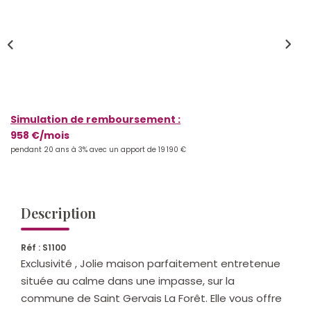
Qui Sommes-Nous ?
Notre Équipe
Nos Actualités
Nos Partenaires
Simulation de remboursement :
958 €/mois
CONTACT
pendant 20 ans à 3% avec un apport de 19 190 €
Description
Réf : S1100
Exclusivité , Jolie maison parfaitement entretenue
située au calme dans une impasse, sur la
commune de Saint Gervais La Forêt. Elle vous offre