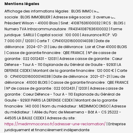
Mentions légales
Affichage des informations légales : BLOIS IMMO | Raison
sociale : BLOIS IMMOBILIER | Adresse siège social : 3 avenue du
Président Wilson - 41000 Blois | Siret : 41087636100032 | RCS : BLOIS |
Numero TVA Intracommunautaire : FR43141087636100032 | Forme
juridique : SARLU | Capital social : 100 000 | Assurance RCP : VD
7.000.001 / 12031 |
Carte T : CPI41012016000014038 | Date de
délivrance : 2024-07-21 | Lieu de délivrance : Loir et Cher 41000 BLOIS
| Caisse de garantie financière : QBE FRANCE. | N° de caisse de
garantie : 022 0012431 - 12031 | Adresse caisse de garantie : Cœur
Défense - Tour A - 110 Esplanade du Général de Gaulle - 92931 LA
DEFENSE CEDEX | Montant de la garantie financière : 120 000 € | Carte
G : CPI41012016000014038 | Date de délivrance : 2021-07-21 | Lieu de
délivrance : 41000 BLOIS | Caisse de garantie financière : QBE FRANCE
| N° de caisse de garantie : 022 0012431 / 12031 | Adresse caisse de
garantie : Coeur Défence - Tour A - 110 Esplanade du Général de
Gaulle - 92931 PARIS LA DEFENSE CEDEX | Montant de la garantie
financière : 140 000 | Nom du médiateur : MEDIMMOCONSO | Adresse
du médiateur : 1 Allée du Parc de Mesemena - Bât A - CS 25222 -
44505 LA BAULE CEDEX | Adresse du site :
https://medimmoconso.fr/adresser-une-reclamation/
|
Entreprise
juridiquement et financièrement indépendante