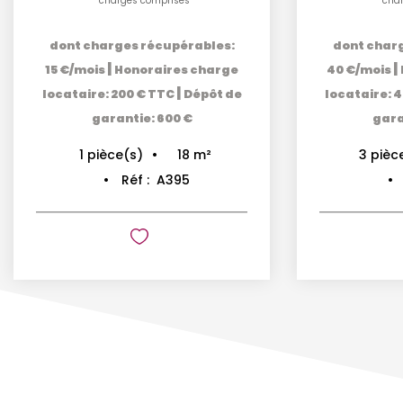
charges comprises
cha
dont charges récupérables:
dont char
|
|
15 €/mois
Honoraires charge
40 €/mois
|
locataire: 200 € TTC
Dépôt de
locataire: 
garantie: 600 €
gara
18
m²
1
pièce(s)
3
pièc
Réf :
A395