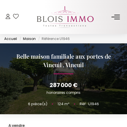
NOS BIENS
Accueil
Maison
Référence U1946
Acheter
Louer
Belle maison familiale aux portes de
Biens Vendus Et Loués
Vineuil
,
Vineuil
Off Market
287 000 €
ESTIMER
honoraires compris
6
pièce(s)
•
124
m²
•
Réf : U1946
FAIRE GÉRER
NOTRE AGENCE
A vendre