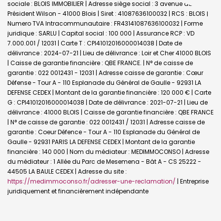
sociale : BLOIS IMMOBILIER | Adresse siège social : 3 avenue du
Président Wilson - 41000 Blois | Siret : 41087636100032 | RCS : BLOIS |
Numero TVA Intracommunautaire : FR43141087636100032 | Forme
juridique : SARLU | Capital social : 100 000 | Assurance RCP : VD
7.000.001 / 12031 |
Carte T : CPI41012016000014038 | Date de
délivrance : 2024-07-21 | Lieu de délivrance : Loir et Cher 41000 BLOIS
| Caisse de garantie financière : QBE FRANCE. | N° de caisse de
garantie : 022 0012431 - 12031 | Adresse caisse de garantie : Cœur
Défense - Tour A - 110 Esplanade du Général de Gaulle - 92931 LA
DEFENSE CEDEX | Montant de la garantie financière : 120 000 € | Carte
G : CPI41012016000014038 | Date de délivrance : 2021-07-21 | Lieu de
délivrance : 41000 BLOIS | Caisse de garantie financière : QBE FRANCE
| N° de caisse de garantie : 022 0012431 / 12031 | Adresse caisse de
garantie : Coeur Défence - Tour A - 110 Esplanade du Général de
Gaulle - 92931 PARIS LA DEFENSE CEDEX | Montant de la garantie
financière : 140 000 | Nom du médiateur : MEDIMMOCONSO | Adresse
du médiateur : 1 Allée du Parc de Mesemena - Bât A - CS 25222 -
44505 LA BAULE CEDEX | Adresse du site :
https://medimmoconso.fr/adresser-une-reclamation/
|
Entreprise
juridiquement et financièrement indépendante