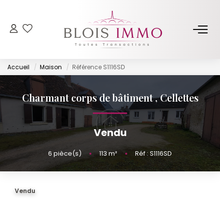
NOS BIENS
Accueil
Maison
Référence S1116SD
Acheter
Louer
Charmant corps de bâtiment
,
Cellettes
Biens Vendus Et Loués
Off Market
Vendu
6
pièce(s)
•
113
m²
•
Réf : S1116SD
ESTIMER
FAIRE GÉRER
Vendu
NOTRE AGENCE