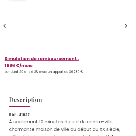
Qui Sommes-Nous ?
Notre Équipe
Nos Actualités
Nos Partenaires
Simulation de remboursement :
CONTACT
1 986 €/mois
pendant 20 ans à 3% avec un apport de 39 780 €
Description
Réf : U1927
À seulement 10 minutes à pied du centre-ville,
charmante maison de ville du début du XX siècle,