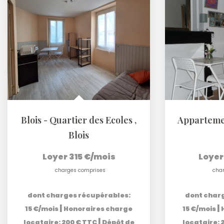
Blois - Quartier des Ecoles
,
Blois
Loyer 315 €/mois
Loyer
charges comprises
cha
dont charges récupérables:
dont char
|
|
15 €/mois
Honoraires charge
15 €/mois
|
locataire: 200 € TTC
Dépôt de
locataire: 