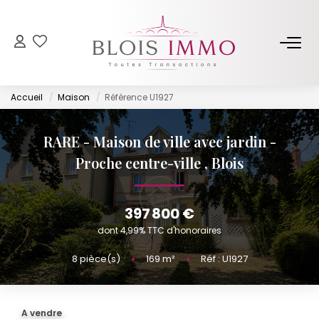
NOS BIENS
Accueil
Maison
Référence U1927
Acheter
Louer
RARE - Maison de ville avec jardin -
Biens Vendus Et Loués
Proche centre-ville
,
Blois
Off Market
397 800 €
ESTIMER
dont 4,99% TTC d'honoraires
8
pièce(s)
•
169
m²
•
Réf : U1927
FAIRE GÉRER
NOTRE AGENCE
A vendre