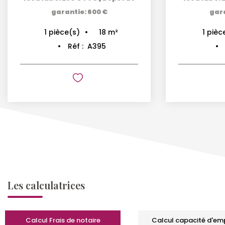
garantie: 600 €
gara
18
m²
1
pièce(s)
1
pièc
Réf :
A395
Les calculatrices
Calcul Frais de notaire
Calcul capacité d'em