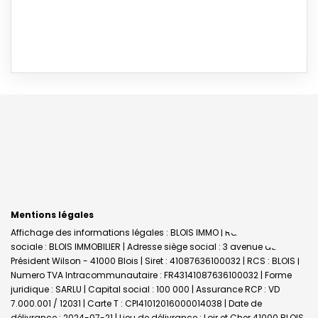
Mentions légales
Affichage des informations légales : BLOIS IMMO | Raison
sociale : BLOIS IMMOBILIER | Adresse siège social : 3 avenue du
Président Wilson - 41000 Blois | Siret : 41087636100032 | RCS : BLOIS |
Numero TVA Intracommunautaire : FR43141087636100032 | Forme
juridique : SARLU | Capital social : 100 000 | Assurance RCP : VD
7.000.001 / 12031 |
Carte T : CPI41012016000014038 | Date de
délivrance : 2024-07-21 | Lieu de délivrance : Loir et Cher 41000 BLOIS