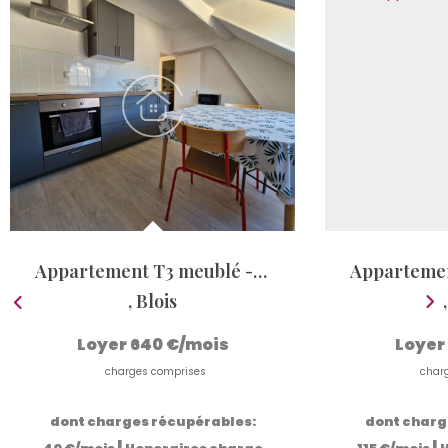
Appartement T3 meublé - Blois Vienne
Appartemen
,
Blois
Loyer 640 €/mois
Loyer
charges comprises
char
dont charges récupérables:
dont charg
|
|