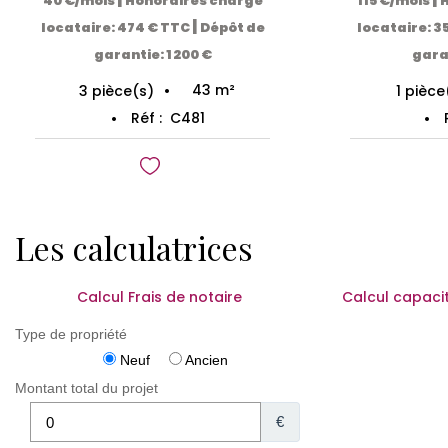
40 €/mois
Honoraires charge
115 €/mois
|
locataire: 474 € TTC
Dépôt de
locataire: 3
garantie: 1 200 €
gara
43
m²
3
pièce(s)
1
pièce
Réf :
C481
Les calculatrices
Calcul Frais de notaire
Calcul capaci