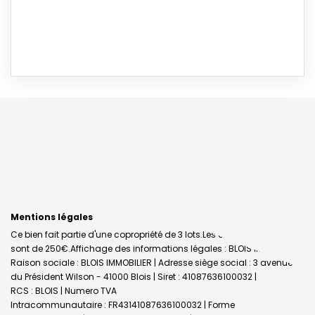
Mentions légales
Ce bien fait partie d'une copropriété de 3 lots.Les charges annuelles
sont de 250€.
Affichage des informations légales : BLOIS IMMO |
Raison sociale : BLOIS IMMOBILIER | Adresse siège social : 3 avenue
du Président Wilson - 41000 Blois | Siret : 41087636100032 |
RCS : BLOIS | Numero TVA
Intracommunautaire : FR43141087636100032 | Forme