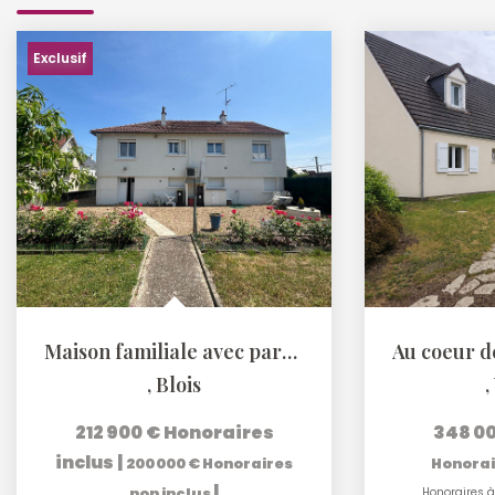
Exclusif
Maison familiale avec parc arboré de 4 000 m² Blois Vienne
,
Blois
,
212 900 €
Honoraires
348 0
inclus
|
200 000 €
Honoraires
Honorai
|
non inclus
Honoraires à