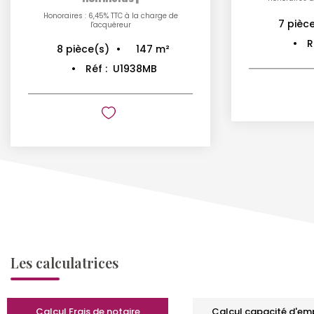
Honoraires : 6,45% TTC à la charge de
7
pièc
l'acquéreur
R
147
m²
8
pièce(s)
Réf :
U1938MB
Les calculatrices
Calcul Frais de notaire
Calcul capacité d'em