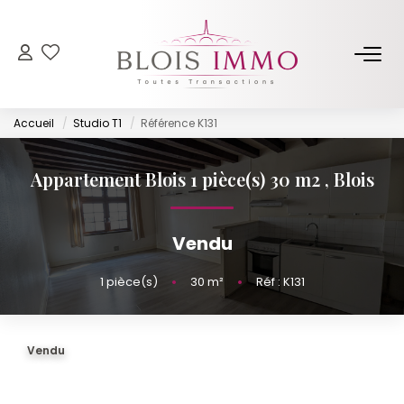
NOS BIENS
Accueil
Studio T1
Référence K131
Acheter
Louer
Appartement Blois 1 pièce(s) 30 m2
,
Blois
Biens Vendus Et Loués
Off Market
Vendu
1
pièce(s)
•
30
m²
•
Réf : K131
ESTIMER
FAIRE GÉRER
Vendu
NOTRE AGENCE