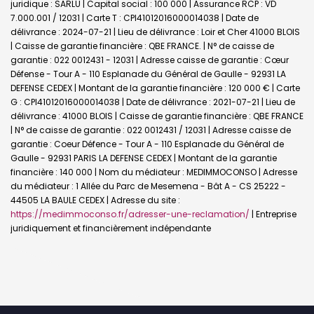
juridique : SARLU | Capital social : 100 000 | Assurance RCP : VD
7.000.001 / 12031 |
Carte T : CPI41012016000014038 | Date de
délivrance : 2024-07-21 | Lieu de délivrance : Loir et Cher 41000 BLOIS
| Caisse de garantie financière : QBE FRANCE. | N° de caisse de
garantie : 022 0012431 - 12031 | Adresse caisse de garantie : Cœur
Défense - Tour A - 110 Esplanade du Général de Gaulle - 92931 LA
DEFENSE CEDEX | Montant de la garantie financière : 120 000 € | Carte
G : CPI41012016000014038 | Date de délivrance : 2021-07-21 | Lieu de
délivrance : 41000 BLOIS | Caisse de garantie financière : QBE FRANCE
| N° de caisse de garantie : 022 0012431 / 12031 | Adresse caisse de
garantie : Coeur Défence - Tour A - 110 Esplanade du Général de
Gaulle - 92931 PARIS LA DEFENSE CEDEX | Montant de la garantie
financière : 140 000 | Nom du médiateur : MEDIMMOCONSO | Adresse
du médiateur : 1 Allée du Parc de Mesemena - Bât A - CS 25222 -
44505 LA BAULE CEDEX | Adresse du site :
https://medimmoconso.fr/adresser-une-reclamation/
|
Entreprise
juridiquement et financièrement indépendante