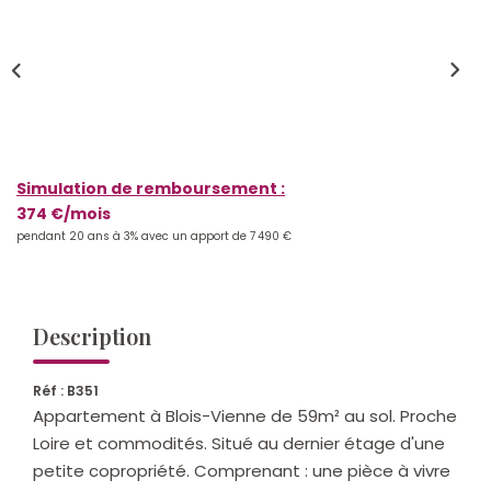
Qui Sommes-Nous ?
Notre Équipe
Nos Actualités
Nos Partenaires
Simulation de remboursement :
374 €/mois
CONTACT
pendant 20 ans à 3% avec un apport de 7 490 €
Description
Réf : B351
Appartement à Blois-Vienne de 59m² au sol. Proche
Loire et commodités. Situé au dernier étage d'une
petite copropriété. Comprenant : une pièce à vivre