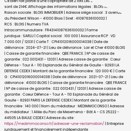
Ce bien fait partie d'une copropriété de 2 lots.Les charges annuelles
sont de 214€.
Affichage des informations légales : BLOIS IMMO |
Raison sociale : BLOIS IMMOBILIER | Adresse siège social : 3 avenue
du Président Wilson - 41000 Blois | Siret : 41087636100032 |
RCS : BLOIS | Numero TVA
Intracommunautaire : FR43141087636100032 | Forme
juridique : SARLU | Capital social : 100 000 | Assurance RCP : VD
7.000.001 / 12031 |
Carte T : CPI41012016000014038 | Date de
délivrance : 2024-07-21 | Lieu de délivrance : Loir et Cher 41000 BLOIS
| Caisse de garantie financière : QBE FRANCE. | N° de caisse de
garantie : 022 0012431 - 12031 | Adresse caisse de garantie : Cœur
Défense - Tour A - 110 Esplanade du Général de Gaulle - 92931 LA
DEFENSE CEDEX | Montant de la garantie financière : 120 000 € | Carte
G : CPI41012016000014038 | Date de délivrance : 2021-07-21 | Lieu de
délivrance : 41000 BLOIS | Caisse de garantie financière : QBE FRANCE
| N° de caisse de garantie : 022 0012431 / 12031 | Adresse caisse de
garantie : Coeur Défence - Tour A - 110 Esplanade du Général de
Gaulle - 92931 PARIS LA DEFENSE CEDEX | Montant de la garantie
financière : 140 000 | Nom du médiateur : MEDIMMOCONSO | Adresse
du médiateur : 1 Allée du Parc de Mesemena - Bât A - CS 25222 -
44505 LA BAULE CEDEX | Adresse du site :
https://medimmoconso.fr/adresser-une-reclamation/
|
Entreprise
juridiquement et financièrement indépendante