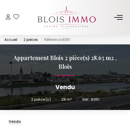
NOS BIENS
Accueil
2 pièces
Référence B351
Acheter
Louer
Appartement Blois 2 pièce(s) 28.65 m2
,
Biens Vendus Et Loués
Blois
Off Market
Vendu
ESTIMER
2
pièce(s)
•
28
m²
•
Réf : B351
FAIRE GÉRER
Vendu
NOTRE AGENCE