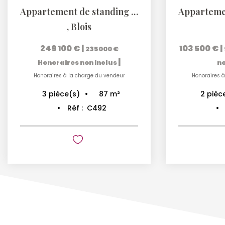
Appartement de standing avec terrasse plein sud
,
Blois
249 100 €
|
103 500 €
|
235 000 €
|
Honoraires non inclus
no
Honoraires à la charge du vendeur
Honoraires à
87
m²
3
pièce(s)
2
pièc
Réf :
C492