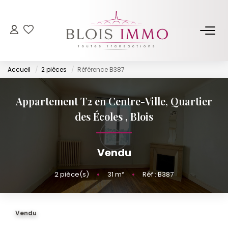
NOS BIENS
Accueil
2 pièces
Référence B387
Acheter
Louer
Appartement T2 en Centre-Ville, Quartier
Biens Vendus Et Loués
des Écoles
,
Blois
Off Market
Vendu
ESTIMER
2
pièce(s)
•
31
m²
•
Réf : B387
FAIRE GÉRER
Vendu
NOTRE AGENCE