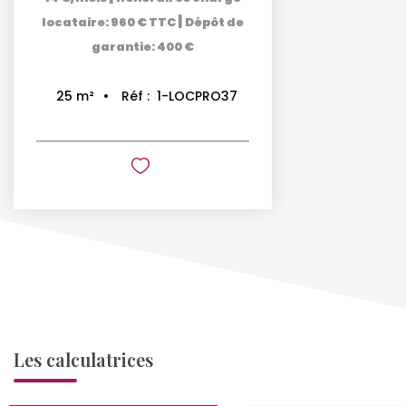
|
locataire: 960 € TTC
Dépôt de
garantie: 400 €
Réf :
1-LOCPRO37
25
m²
Les calculatrices