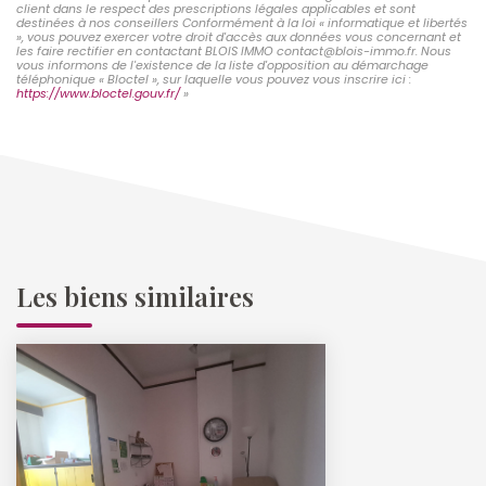
client dans le respect des prescriptions légales applicables et sont
destinées à nos conseillers Conformément à la loi « informatique et libertés
», vous pouvez exercer votre droit d'accès aux données vous concernant et
les faire rectifier en contactant BLOIS IMMO contact@blois-immo.fr. Nous
vous informons de l'existence de la liste d'opposition au démarchage
téléphonique « Bloctel », sur laquelle vous pouvez vous inscrire ici :
https://www.bloctel.gouv.fr/
»
Les biens similaires