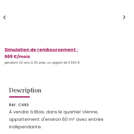
Qui Sommes-Nous ?
Notre Équipe
Nos Actualités
Nos Partenaires
Simulation de remboursement :
569 €/mois
CONTACT
pendant 20 ans à 3% avec un apport de 11 390 €
Description
Réf : C493
À vendre à Blois, dans le quartier Vienne,
appartement d'environ 60 m² avec entrée
indépendante.