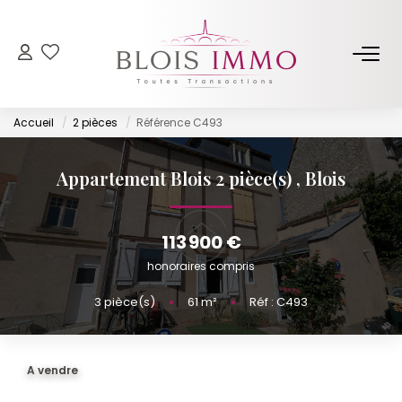
NOS BIENS
Accueil
2 pièces
Référence C493
Acheter
Louer
Appartement Blois 2 pièce(s)
,
Blois
Biens Vendus Et Loués
Off Market
113 900 €
honoraires compris
ESTIMER
3
pièce(s)
•
61
m²
•
Réf : C493
FAIRE GÉRER
A vendre
NOTRE AGENCE