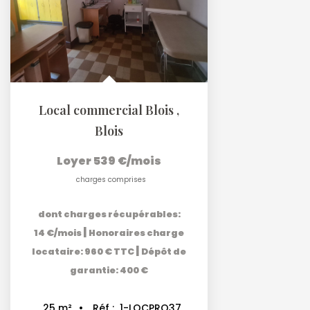
Local commercial Blois
,
Blois
Loyer 539 €/mois
charges comprises
dont charges récupérables:
|
14 €/mois
Honoraires charge
|
locataire: 960 € TTC
Dépôt de
garantie: 400 €
Réf :
1-LOCPRO37
25
m²