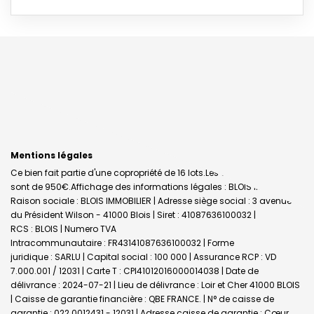
Mentions légales
Ce bien fait partie d'une copropriété de 16 lots.Les charges annuelles
sont de 950€.
Affichage des informations légales : BLOIS IMMO |
Raison sociale : BLOIS IMMOBILIER | Adresse siège social : 3 avenue
du Président Wilson - 41000 Blois | Siret : 41087636100032 |
RCS : BLOIS | Numero TVA
Intracommunautaire : FR43141087636100032 | Forme
juridique : SARLU | Capital social : 100 000 | Assurance RCP : VD
7.000.001 / 12031 |
Carte T : CPI41012016000014038 | Date de
délivrance : 2024-07-21 | Lieu de délivrance : Loir et Cher 41000 BLOIS
| Caisse de garantie financière : QBE FRANCE. | N° de caisse de
garantie : 022 0012431 - 12031 | Adresse caisse de garantie : Cœur