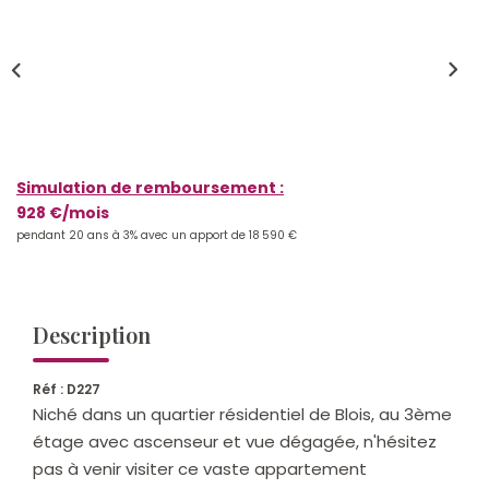
Qui Sommes-Nous ?
Notre Équipe
Nos Actualités
Nos Partenaires
Simulation de remboursement :
928 €/mois
CONTACT
pendant 20 ans à 3% avec un apport de 18 590 €
Description
Réf : D227
Niché dans un quartier résidentiel de Blois, au 3ème
étage avec ascenseur et vue dégagée, n'hésitez
pas à venir visiter ce vaste appartement