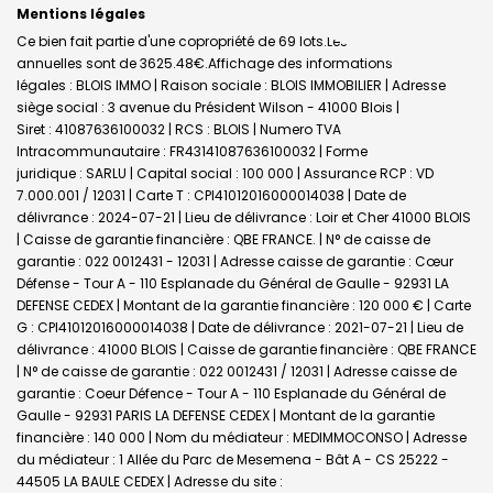
Mentions légales
Ce bien fait partie d'une copropriété de 69 lots.Les charges
annuelles sont de 3625.48€.
Affichage des informations
légales : BLOIS IMMO | Raison sociale : BLOIS IMMOBILIER | Adresse
siège social : 3 avenue du Président Wilson - 41000 Blois |
Siret : 41087636100032 | RCS : BLOIS | Numero TVA
Intracommunautaire : FR43141087636100032 | Forme
juridique : SARLU | Capital social : 100 000 | Assurance RCP : VD
7.000.001 / 12031 |
Carte T : CPI41012016000014038 | Date de
délivrance : 2024-07-21 | Lieu de délivrance : Loir et Cher 41000 BLOIS
| Caisse de garantie financière : QBE FRANCE. | N° de caisse de
garantie : 022 0012431 - 12031 | Adresse caisse de garantie : Cœur
Défense - Tour A - 110 Esplanade du Général de Gaulle - 92931 LA
DEFENSE CEDEX | Montant de la garantie financière : 120 000 € | Carte
G : CPI41012016000014038 | Date de délivrance : 2021-07-21 | Lieu de
délivrance : 41000 BLOIS | Caisse de garantie financière : QBE FRANCE
| N° de caisse de garantie : 022 0012431 / 12031 | Adresse caisse de
garantie : Coeur Défence - Tour A - 110 Esplanade du Général de
Gaulle - 92931 PARIS LA DEFENSE CEDEX | Montant de la garantie
financière : 140 000 | Nom du médiateur : MEDIMMOCONSO | Adresse
du médiateur : 1 Allée du Parc de Mesemena - Bât A - CS 25222 -
44505 LA BAULE CEDEX | Adresse du site :