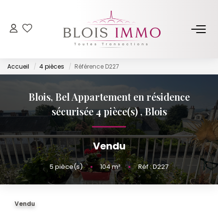
NOS BIENS
Accueil
4 pièces
Référence D227
Acheter
Louer
Blois, Bel Appartement en résidence
Biens Vendus Et Loués
sécurisée 4 pièce(s)
,
Blois
Off Market
Vendu
ESTIMER
5
pièce(s)
•
104
m²
•
Réf : D227
FAIRE GÉRER
Vendu
NOTRE AGENCE