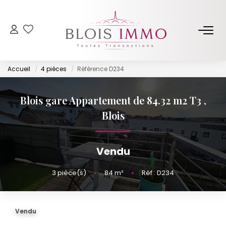
NOS BIENS
Accueil
4 pièces
Référence D234
Acheter
Louer
Blois gare Appartement de 84.32 m2 T3
,
Biens Vendus Et Loués
Blois
Off Market
Vendu
ESTIMER
3
pièce(s)
•
84
m²
•
Réf : D234
FAIRE GÉRER
Vendu
NOTRE AGENCE