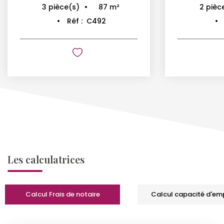
87
m²
3
pièce(s)
2
pièc
Réf :
C492
Les calculatrices
Calcul Frais de notaire
Calcul capacité d'em