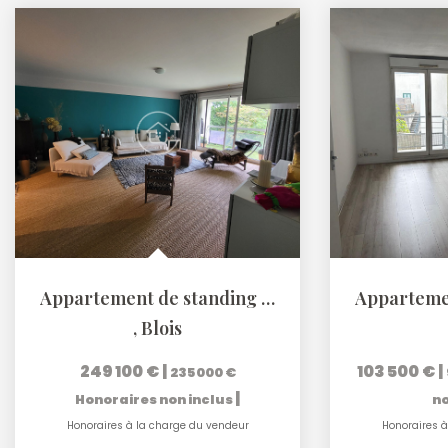
Appartement de standing avec terrasse plein sud
,
Blois
249 100 €
|
103 500 €
|
235 000 €
|
Honoraires non inclus
no
Honoraires à la charge du vendeur
Honoraires à