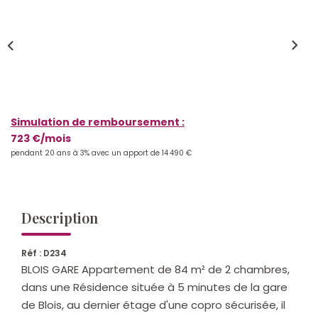
Qui Sommes-Nous ?
Notre Équipe
Nos Actualités
Nos Partenaires
Simulation de remboursement :
723 €/mois
CONTACT
pendant 20 ans à 3% avec un apport de 14 490 €
Description
Réf : D234
BLOIS GARE Appartement de 84 m² de 2 chambres,
dans une Résidence située à 5 minutes de la gare
de Blois, au dernier étage d'une copro sécurisée, il