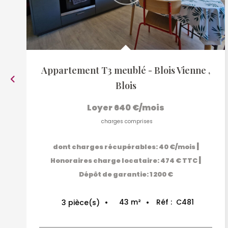
Appartement T3 meublé - Blois Vienne
,
Blois
Loyer 640 €/mois
charges comprises
|
dont charges récupérables: 40 €/mois
|
Honoraires charge locataire: 474 € TTC
Dépôt de garantie: 1 200 €
43
m²
Réf :
C481
3
pièce(s)