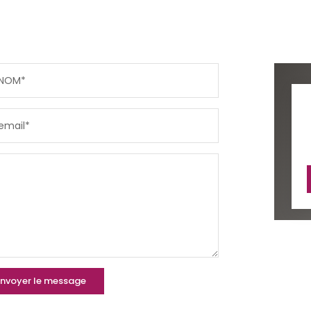
NOM*
email*
nvoyer le message