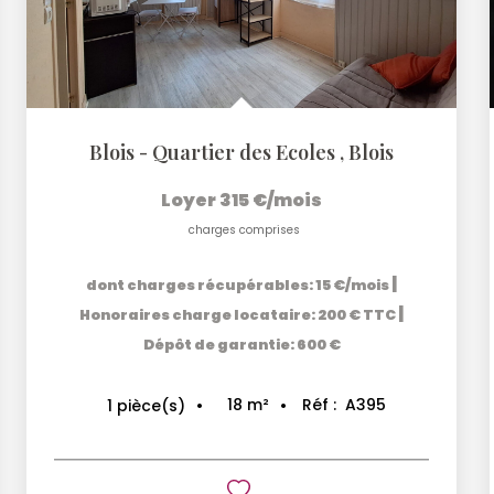
Blois - Quartier des Ecoles
,
Blois
Loyer 315 €/mois
charges comprises
|
dont charges récupérables: 15 €/mois
|
Honoraires charge locataire: 200 € TTC
Dépôt de garantie: 600 €
18
m²
Réf :
A395
1
pièce(s)