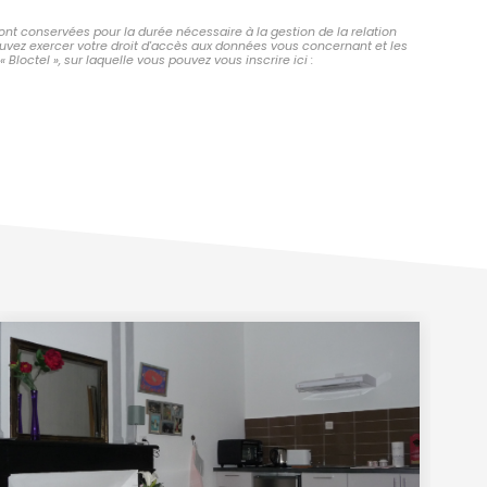
ont conservées pour la durée nécessaire à la gestion de la relation
pouvez exercer votre droit d'accès aux données vous concernant et les
octel », sur laquelle vous pouvez vous inscrire ici :