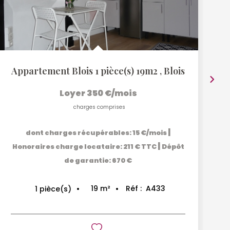
Appartement Blois 1 pièce(s) 19m2
,
Blois
Loyer 350 €/mois
charges comprises
|
dont charges récupérables: 15 €/mois
|
Honoraires charge locataire: 211 € TTC
Dépôt
de garantie: 670 €
19
m²
Réf :
A433
1
pièce(s)