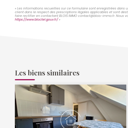
« Les informations recueillies sur ce formulaire sont enregistrées dans 
client dans le respect des prescriptions légales applicables et sont des
faire rectifier en contactant BLOIS IMMO contact@blois-immo.fr. Nous vou
https://www.bloctel.gouv.fr/
»
Les biens similaires