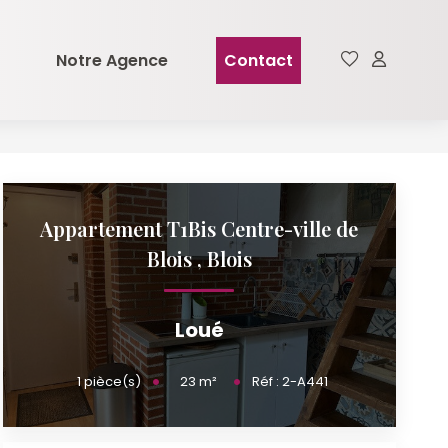
Notre Agence
Contact
Appartement T1Bis Centre-ville de
Blois
,
Blois
Loué
23
m²
1
pièce(s)
Réf :
2-A441