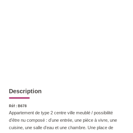
Qui Sommes-Nous ?
Notre Équipe
Nos Actualités
Nos Partenaires
CONTACT
Description
Réf : B678
Appartement de type 2 centre ville meublé / possibilité
d'être nu composé : d'une entrée, une pièce à vivre, une
cuisine, une salle d'eau et une chambre. Une place de