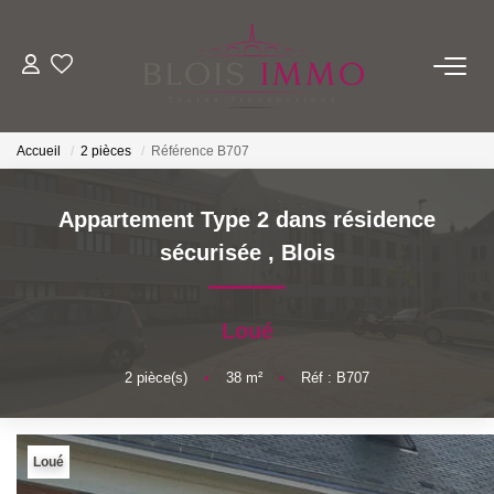
NOS BIENS
Accueil
2 pièces
Référence B707
Acheter
Louer
Appartement Type 2 dans résidence
Biens Vendus Et Loués
sécurisée
,
Blois
Off Market
Loué
ESTIMER
2
pièce(s)
•
38
m²
•
Réf : B707
FAIRE GÉRER
Loué
NOTRE AGENCE