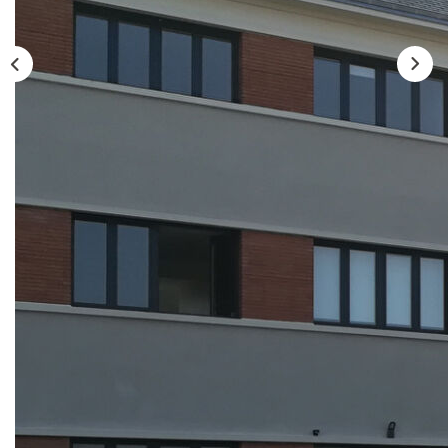
Qui Sommes-Nous ?
Notre Équipe
Nos Actualités
Nos Partenaires
CONTACT
Description
Réf : B707
Agréable appartement exposé sud, situé dans résidence
sécurisée, proche du centre ville, avec ascenseur
comprenant : entrée sur séjour avec coin cuisine, placard,