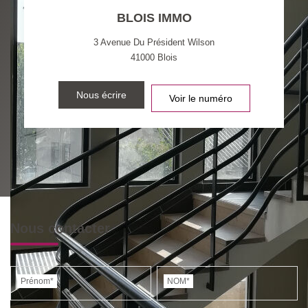
BLOIS IMMO
3 Avenue Du Président Wilson
41000
Blois
Nous écrire
Voir le numéro
Nous contacter
Prénom*
NOM*