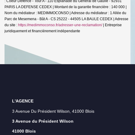
: Coeur Défence - Tour A - 110 Esplanade du Général de Gaulle - 92931
PARIS LA DEFENSE CEDEX | Montant de la garantie financière : 140 000 |
Nom du médiateur : MEDIMMOCONSO | Adresse du médiateur : 1 Allée du
Parc de Mesemena - Bât A - CS 25222 - 44505 LA BAULE CEDEX | Adresse
du site :
https://medimmoconso.fr/adresser-une-reclamation/
|
Entreprise
juridiquement et financièrement indépendante
L'AGENCE
3 Avenue Du Président Wilson, 41000 Blois
3 Avenue du Président Wilson
41000 Blois