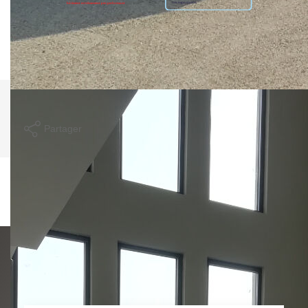
Montant estimé des dépenses annuelles d'énergie pour un
usage standard entre 540€ et 780€. Pour la date de
référence 01/01/2021.
Imprimer
Partager
Calculer mon budget
Ce bien est soumis à un diagnostic ERP (État
des Risques et Pollutions). Pour en savoir plus,
rendez-vous sur
https://www.georisques.gouv.fr/