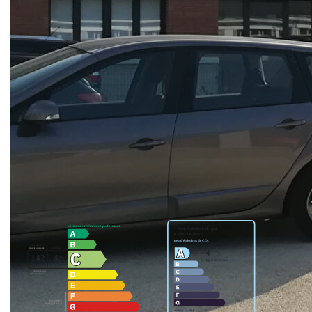
chambre salle d'eau avec wc.
Place de parking privative.
Libre début septembre.
Loyer : 463€ + 33€ de charges (ascenseur, commun)
Dépôt de garantie : 463€
Honoraires agence : 308€ (frais de dossier/visites/bail) +
115€ (frais d'état des lieux)
Nos honoraires
Nous contacter
Diagnostics énergétiques