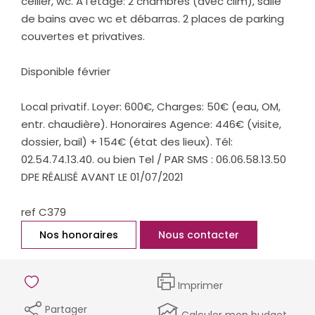
cellier, wc. A l'étage: 2 chambres (avec clim), salle
de bains avec wc et débarras. 2 places de parking
couvertes et privatives.
Disponible février
Local privatif. Loyer: 600€, Charges: 50€ (eau, OM,
entr. chaudière). Honoraires Agence: 446€ (visite,
dossier, bail) + 154€ (état des lieux). Tél:
02.54.74.13.40. ou bien Tel / PAR SMS : 06.06.58.13.50
DPE RÉALISÉ AVANT LE 01/07/2021
ref C379
Nos honoraires
Nous contacter
Imprimer
Partager
Calculer mon budget