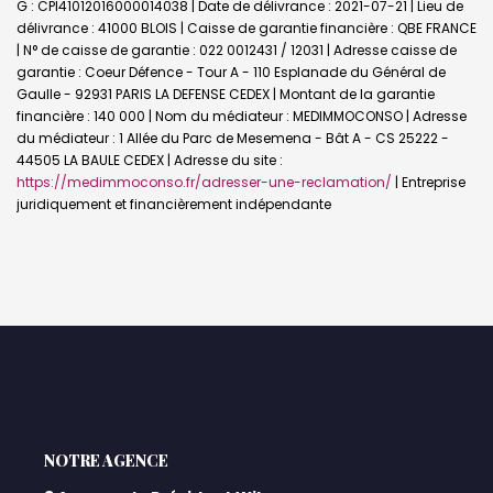
G : CPI41012016000014038 | Date de délivrance : 2021-07-21 | Lieu de
délivrance : 41000 BLOIS | Caisse de garantie financière : QBE FRANCE
| N° de caisse de garantie : 022 0012431 / 12031 | Adresse caisse de
garantie : Coeur Défence - Tour A - 110 Esplanade du Général de
Gaulle - 92931 PARIS LA DEFENSE CEDEX | Montant de la garantie
financière : 140 000 | Nom du médiateur : MEDIMMOCONSO | Adresse
du médiateur : 1 Allée du Parc de Mesemena - Bât A - CS 25222 -
44505 LA BAULE CEDEX | Adresse du site :
https://medimmoconso.fr/adresser-une-reclamation/
|
Entreprise
juridiquement et financièrement indépendante
L'AGENCE