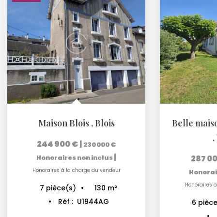
Maison Blois
,
Blois
,
244 900 €
|
230 000 €
|
287 0
Honoraires non inclus
Honoraires à la charge du vendeur
Honorai
Honoraires à
130
m²
7
pièce(s)
Réf :
U1944AG
6
pièce