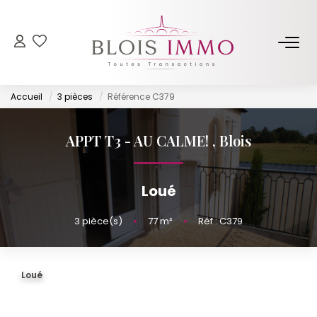
NOS BIENS
Accueil
3 pièces
Référence C379
Acheter
Louer
APPT T3 - AU CALME!
,
Blois
Biens Vendus Et Loués
Off Market
Loué
3
pièce(s)
•
77
m²
•
Réf : C379
ESTIMER
FAIRE GÉRER
Loué
NOTRE AGENCE