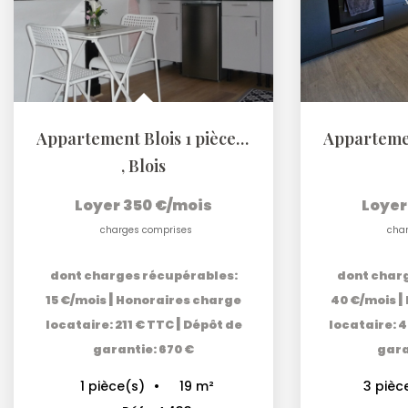
Appartement Blois 1 pièce(s) 19m2
,
Blois
Loyer 350 €/mois
Loyer
charges comprises
cha
dont charges récupérables:
dont char
|
|
15 €/mois
Honoraires charge
40 €/mois
|
locataire: 211 € TTC
Dépôt de
locataire: 
garantie: 670 €
gara
19
m²
1
pièce(s)
3
pièc