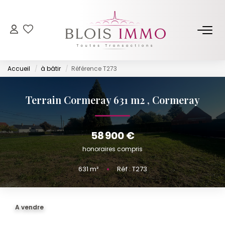
NOS BIENS
Accueil
à bâtir
Référence T273
Acheter
Louer
Terrain Cormeray 631 m2
,
Cormeray
Biens Vendus Et Loués
Off Market
58 900 €
honoraires compris
ESTIMER
631
m²
•
Réf : T273
FAIRE GÉRER
A vendre
NOTRE AGENCE