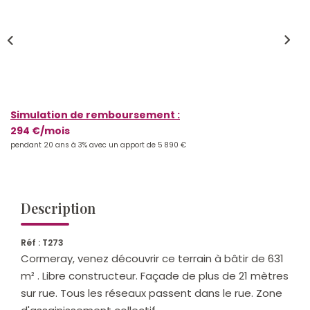
Qui Sommes-Nous ?
Notre Équipe
Nos Actualités
Nos Partenaires
Simulation de remboursement :
294 €/mois
CONTACT
pendant 20 ans à 3% avec un apport de 5 890 €
Description
Réf : T273
Cormeray, venez découvrir ce terrain à bâtir de 631
m² . Libre constructeur. Façade de plus de 21 mètres
sur rue. Tous les réseaux passent dans le rue. Zone