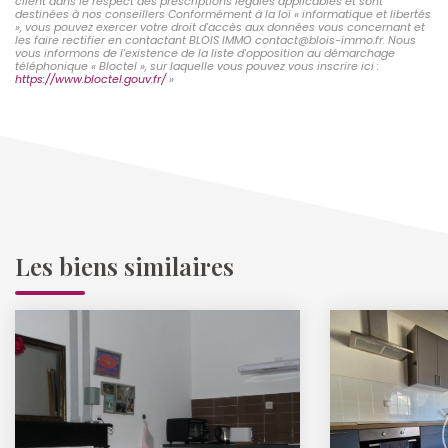
client dans le respect des prescriptions légales applicables et sont
destinées à nos conseillers Conformément à la loi « informatique et libertés
», vous pouvez exercer votre droit d'accès aux données vous concernant et
les faire rectifier en contactant BLOIS IMMO contact@blois-immo.fr. Nous
vous informons de l'existence de la liste d'opposition au démarchage
téléphonique « Bloctel », sur laquelle vous pouvez vous inscrire ici :
https://www.bloctel.gouv.fr/
»
Les biens similaires