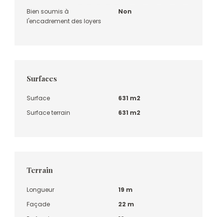
Bien soumis à
Non
l'encadrement des loyers
Surfaces
Surface
631 m2
Surface terrain
631 m2
Terrain
Longueur
19 m
Façade
22 m