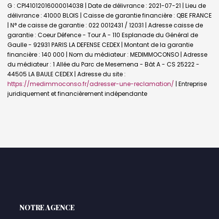
G : CPI41012016000014038 | Date de délivrance : 2021-07-21 | Lieu de
délivrance : 41000 BLOIS | Caisse de garantie financière : QBE FRANCE
| N° de caisse de garantie : 022 0012431 / 12031 | Adresse caisse de
garantie : Coeur Défence - Tour A - 110 Esplanade du Général de
Gaulle - 92931 PARIS LA DEFENSE CEDEX | Montant de la garantie
financière : 140 000 | Nom du médiateur : MEDIMMOCONSO | Adresse
du médiateur : 1 Allée du Parc de Mesemena - Bât A - CS 25222 -
44505 LA BAULE CEDEX | Adresse du site :
https://medimmoconso.fr/adresser-une-reclamation/
|
Entreprise
juridiquement et financièrement indépendante
L'AGENCE