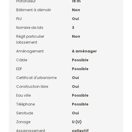
Profondeur
19 m
Bâtiment à démolir
Non
PLU
Oui
Nombre de lots
3
Réglt particulier
Non
lotissement
Aménagement
A aménager
Câble
Possible
EDF
Possible
Certificat d'urbanisme
Oui
Construction libre
Oui
Eau ville
Possible
Téléphone
Possible
Servitude
Oui
Zonage
U (U)
Assainissement
collectif