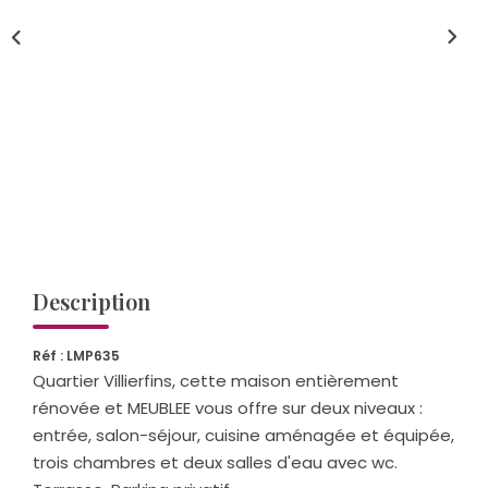
Qui Sommes-Nous ?
Notre Équipe
Nos Actualités
Nos Partenaires
CONTACT
Description
Réf : LMP635
Quartier Villierfins, cette maison entièrement
rénovée et MEUBLEE vous offre sur deux niveaux :
entrée, salon-séjour, cuisine aménagée et équipée,
trois chambres et deux salles d'eau avec wc.