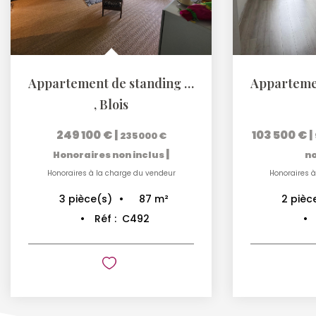
Appartement de standing avec terrasse plein sud
,
Blois
249 100 €
|
103 500 €
|
235 000 €
|
Honoraires non inclus
no
Honoraires à la charge du vendeur
Honoraires à
87
m²
3
pièce(s)
2
pièc
Réf :
C492