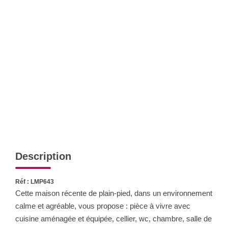
Qui Sommes-Nous ?
Notre Équipe
Nos Actualités
Nos Partenaires
CONTACT
Description
Réf : LMP643
Cette maison récente de plain-pied, dans un environnement
calme et agréable, vous propose : pièce à vivre avec
cuisine aménagée et équipée, cellier, wc, chambre, salle de