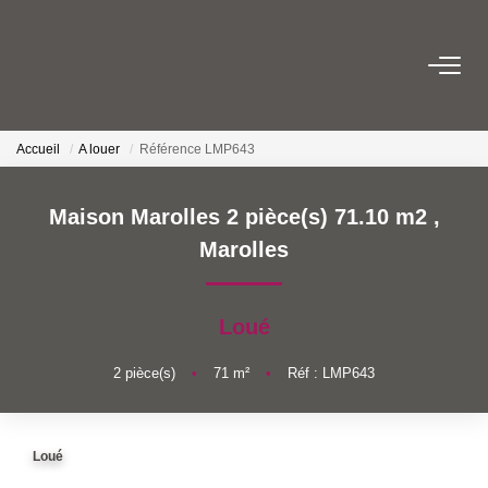
NOS BIENS
Accueil
A louer
Référence LMP643
Acheter
Louer
Maison Marolles 2 pièce(s) 71.10 m2
,
Biens Vendus Et Loués
Marolles
Off Market
Loué
ESTIMER
2
pièce(s)
•
71
m²
•
Réf : LMP643
FAIRE GÉRER
Loué
NOTRE AGENCE