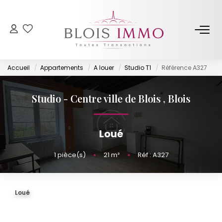
NOS BIENS
Accueil
Appartements
A louer
Studio T1
Référence A327
Acheter
Louer
Studio - Centre ville de Blois
,
Blois
Biens Vendus Et Loués
Off Market
Loué
1
pièce(s)
•
21
m²
•
Réf : A327
ESTIMER
FAIRE GÉRER
Loué
NOTRE AGENCE