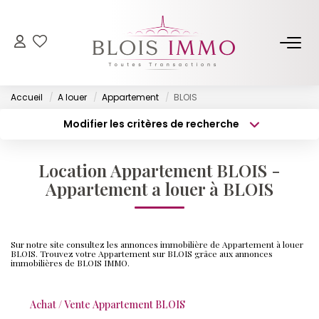
NOS BIENS
Accueil
A louer
Appartement
BLOIS
Acheter
Modifier les critères de recherche
Louer
Type de transaction
Localisation
Acheter
Localisation
Biens Vendus Et Loués
Location Appartement BLOIS -
Type de bien
Off Market
Surface min
Sélectionnez...
Appartement a louer à BLOIS
Budget max
Plus de critères
ESTIMER
Sur notre site consultez les annonces immobilière de Appartement à louer
Créer une alerte
BLOIS. Trouvez votre Appartement sur BLOIS grâce aux annonces
immobilières de BLOIS IMMO.
FAIRE GÉRER
Achat / Vente Appartement BLOIS
NOTRE AGENCE