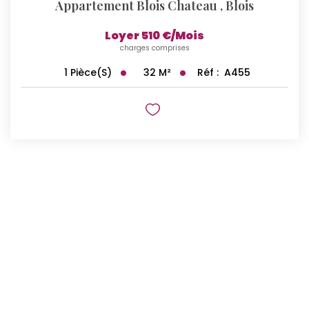
Appartement Blois Chateau
,
Blois
Loyer 510 €/mois
charges comprises
32
M²
Réf :
A455
1
Pièce(s)