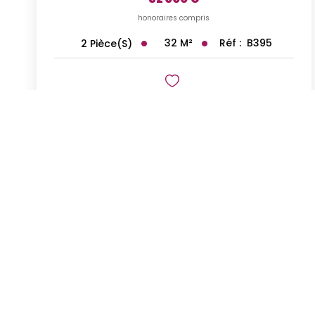
honoraires compris
32
M²
Réf :
B395
2
Pièce(s)
Exclusif