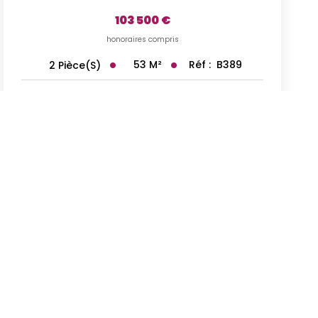
103 500 €
honoraires compris
53
M²
Réf :
B389
2
Pièce(s)