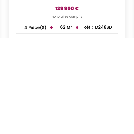
129 900 €
honoraires compris
62
M²
Réf :
D248SD
4
Pièce(s)