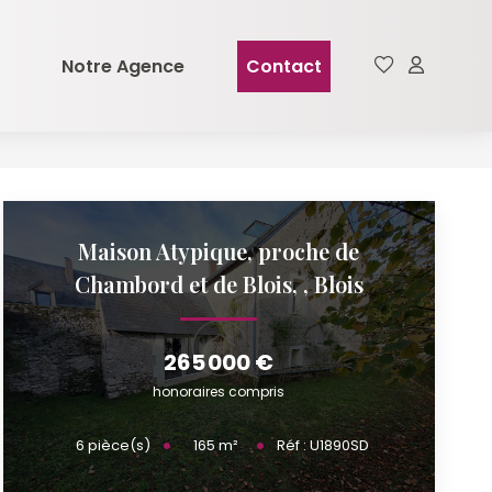
Notre Agence
Contact
Maison Atypique, proche de
Chambord et de Blois,
,
Blois
265 000 €
honoraires compris
165
m²
6
pièce(s)
Réf :
U1890SD