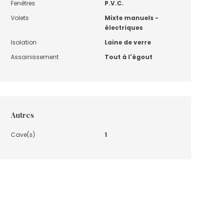
Fenêtres
P.V.C.
Volets
Mixte manuels -
électriques
Isolation
Laine de verre
Assainissement
Tout à l'égout
Autres
Cave(s)
1