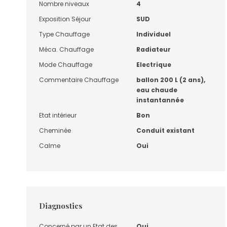
Nombre niveaux
4
Exposition Séjour
SUD
Type Chauffage
Individuel
Méca. Chauffage
Radiateur
Mode Chauffage
Electrique
Commentaire Chauffage
ballon 200 L (2 ans),
eau chaude
instantannée
Etat intérieur
Bon
Cheminée
Conduit existant
Calme
Oui
Diagnostics
Concerné par un Etat des
Oui