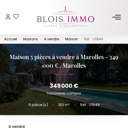
NOS BIENS
Accueil
Maisons
A vendre
Maison
Ref. : U1949
Acheter
Louer
Maison 5 pièces à vendre à Marolles - 349
Biens Vendus Et Loués
000 €
,
Marolles
Off Market
349 000 €
ESTIMER
honoraires compris
6
pièce(s)
•
183
m²
•
Réf : U1949
FAIRE GÉRER
NOTRE AGENCE
A vendre