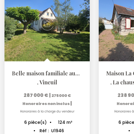
Belle maison familiale aux portes de Vineuil
,
Vineuil
,
La chaus
287 000 €
|
238 9
275 000 €
|
Honoraires non inclus
Honorai
Honoraires à la charge du vendeur
Honoraires à
124
m²
6
pièce(s)
6
pièce
Réf :
U1946