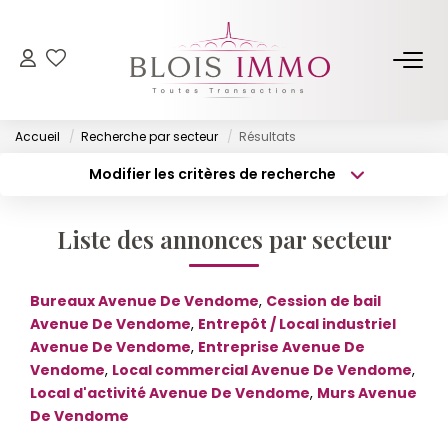
NOS BIENS
Accueil
Recherche par secteur
Résultats
Acheter
Modifier les critères de recherche
Louer
Type de transaction
Localisation
Acheter
Localisation
Biens Vendus Et Loués
Liste des annonces par secteur
Type de bien
Off Market
Surface min
Sélectionnez...
Bureaux Avenue De Vendome
,
Cession de bail
Budget max
Plus de critères
ESTIMER
Avenue De Vendome
,
Entrepôt / Local industriel
Avenue De Vendome
,
Entreprise Avenue De
Créer une alerte
Vendome
,
Local commercial Avenue De Vendome
,
FAIRE GÉRER
Local d'activité Avenue De Vendome
,
Murs Avenue
De Vendome
NOTRE AGENCE