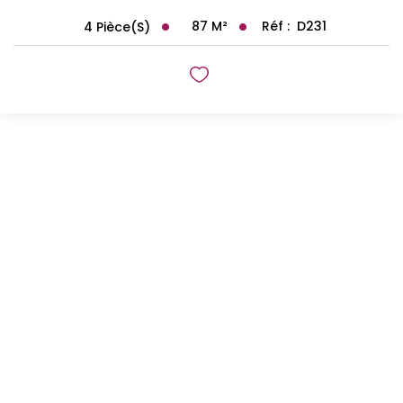
87
M²
Réf :
D231
4
Pièce(s)