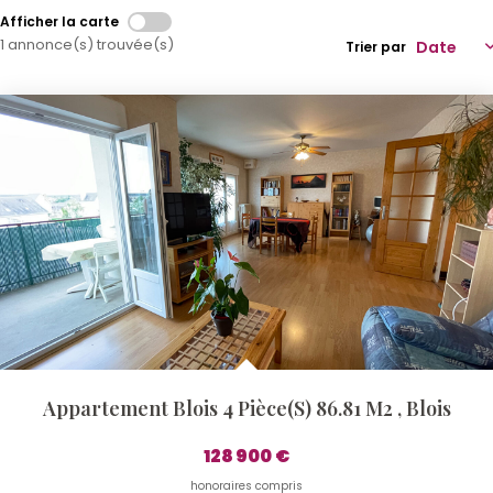
Afficher la carte
Qui Sommes-Nous ?
1 annonce(s) trouvée(s)
Trier par
Notre Équipe
Nos Actualités
Nos Partenaires
CONTACT
Appartement Blois 4 Pièce(s) 86.81 M2
,
Blois
128 900 €
honoraires compris