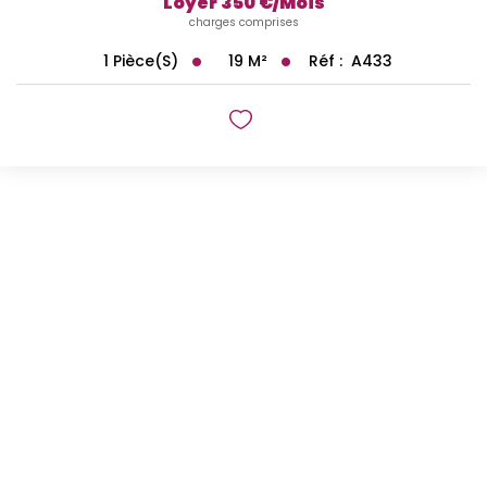
Loyer 350 €/mois
charges comprises
19
M²
Réf :
A433
1
Pièce(s)