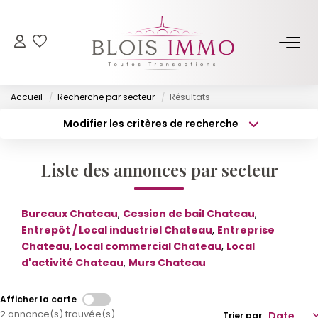
NOS BIENS
Accueil
Recherche par secteur
Résultats
Acheter
Modifier les critères de recherche
Louer
Type de transaction
Localisation
Acheter
Localisation
Biens Vendus Et Loués
Liste des annonces par secteur
Type de bien
Off Market
Surface min
Sélectionnez...
Bureaux Chateau
,
Cession de bail Chateau
,
Budget max
Plus de critères
ESTIMER
Entrepôt / Local industriel Chateau
,
Entreprise
Chateau
,
Local commercial Chateau
,
Local
Créer une alerte
d'activité Chateau
,
Murs Chateau
FAIRE GÉRER
Afficher la carte
NOTRE AGENCE
2 annonce(s) trouvée(s)
Trier par