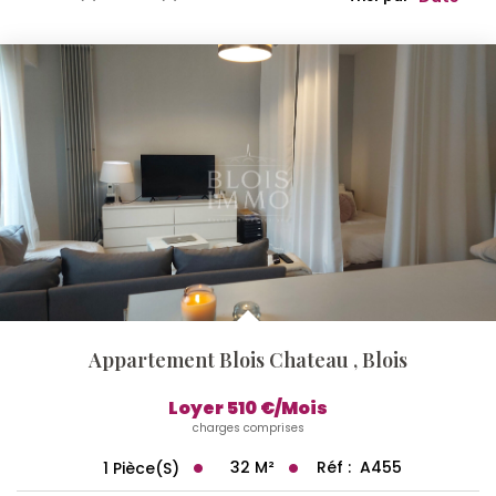
Qui Sommes-Nous ?
Notre Équipe
Nos Actualités
Nos Partenaires
CONTACT
Appartement Blois Chateau
,
Blois
Loyer 510 €/mois
charges comprises
32
M²
Réf :
A455
1
Pièce(s)