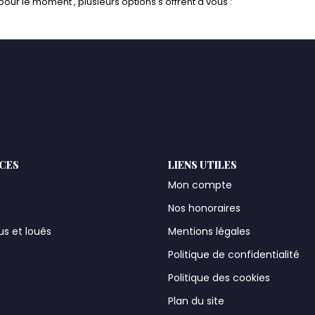
ur le moment , plusieurs options s'offrent à vous :
ICES
LIENS UTILES
Mon compte
Nos honoraires
us et loués
Mentions légales
t
Politique de confidentialité
Politique des cookies
Plan du site