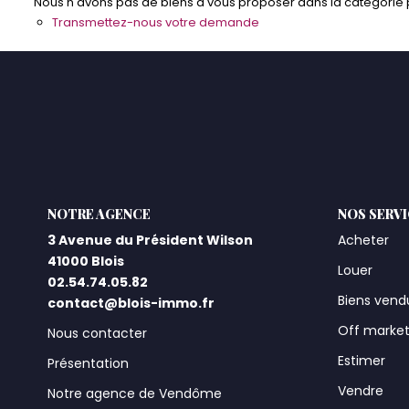
Nous n'avons pas de biens à vous proposer dans la catégorie po
Transmettez-nous votre demande
L'AGENCE
NOS SERV
3 Avenue du Président Wilson
Acheter
41000 Blois
Louer
02.54.74.05.82
Biens vend
contact@blois-immo.fr
Off marke
Nous contacter
Estimer
Présentation
Vendre
Notre agence de Vendôme