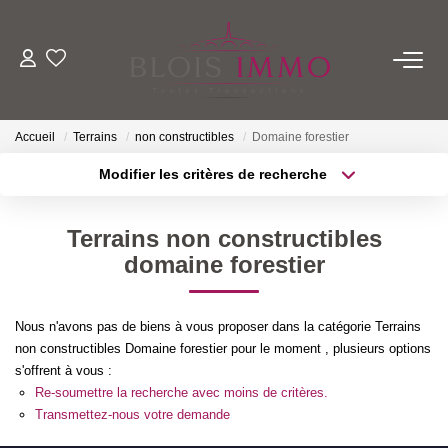
NOS BIENS
Accueil
Terrains
non constructibles
Domaine forestier
Acheter
Modifier les critères de recherche
Louer
Localisation
Type de transaction
Biens Vendus Et Loués
Surface min
Terrains non constructibles
Type de bien
Off Market
domaine forestier
Plus de critères
Budget max
ESTIMER
Créer une alerte
Nous n'avons pas de biens à vous proposer dans la catégorie Terrains
non constructibles Domaine forestier pour le moment , plusieurs options
FAIRE GÉRER
s'offrent à vous :
Re-soumettre la recherche avec moins de critères.
Transmettez-nous votre demande
NOTRE AGENCE