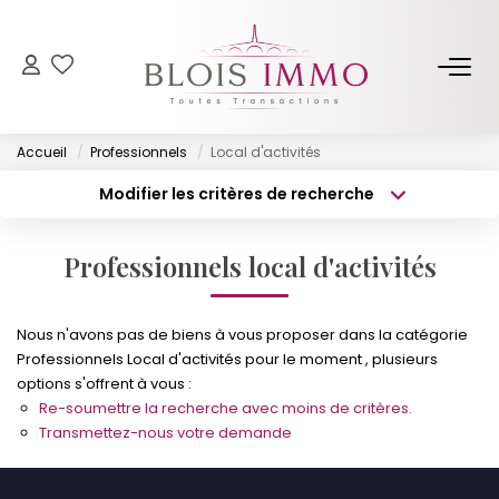
NOS BIENS
Accueil
Professionnels
Local d'activités
Acheter
Modifier les critères de recherche
Louer
Type de transaction
Localisation
Acheter
Localisation
Biens Vendus Et Loués
Professionnels local d'activités
Type de bien
Off Market
Surface min
Sélectionnez...
Nous n'avons pas de biens à vous proposer dans la catégorie
Budget max
Plus de critères
ESTIMER
Professionnels Local d'activités pour le moment , plusieurs
options s'offrent à vous :
Créer une alerte
Re-soumettre la recherche avec moins de critères.
FAIRE GÉRER
Transmettez-nous votre demande
NOTRE AGENCE