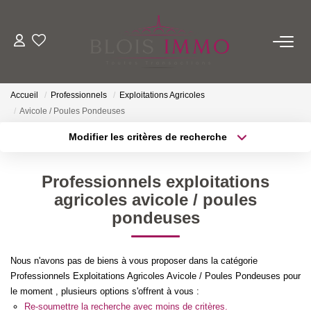
NOS BIENS
Accueil
Professionnels
Exploitations Agricoles
Acheter
Avicole / Poules Pondeuses
Louer
Modifier les critères de recherche
Biens Vendus Et Loués
Localisation
Type de transaction
Off Market
Surface min
Professionnels exploitations
Type de bien
agricoles avicole / poules
Plus de critères
Budget max
pondeuses
ESTIMER
Créer une alerte
FAIRE GÉRER
Nous n'avons pas de biens à vous proposer dans la catégorie
Professionnels Exploitations Agricoles Avicole / Poules Pondeuses pour
le moment , plusieurs options s'offrent à vous :
NOTRE AGENCE
Re-soumettre la recherche avec moins de critères.