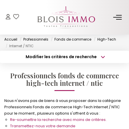
NOS BIENS
Accueil
Professionnels
Fonds de commerce
High-Tech
Acheter
Internet / NTIC
Louer
Modifier les critères de recherche
Type de transaction
Localisation
Biens Vendus Et Loués
Acheter
Localisation
Off Market
Professionnels fonds de commerce
Type de bien
Surface min
Sélectionnez...
high-tech internet / ntic
ESTIMER
Budget max
Plus de critères
Nous n'avons pas de biens à vous proposer dans la catégorie
Professionnels Fonds de commerce High-Tech Internet / NTIC
FAIRE GÉRER
Créer une alerte
pour le moment , plusieurs options s'offrent à vous :
Re-soumettre la recherche avec moins de critères.
NOTRE AGENCE
Transmettez-nous votre demande