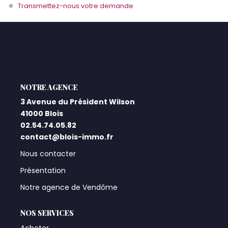
Transmettez-nous votre demande
Qui Sommes-Nous ?
Notre Équipe
Nos Actualités
Nos Partenaires
L'AGENCE
3 Avenue du Président Wilson
CONTACT
41000 Blois
02.54.74.05.82
contact@blois-immo.fr
Nous contacter
Présentation
Notre agence de Vendôme
NOS SERVICES
Acheter