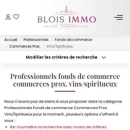
NOS BIENS
Accueil
Professionnels
Fonds de commerce
Acheter
Commerces Prox.
Vins/Spiritueux
Louer
Modifier les critères de recherche
Type de transaction
Localisation
Biens Vendus Et Loués
Acheter
Localisation
Off Market
Professionnels fonds de commerce
Type de bien
Surface min
Sélectionnez...
commerces prox. vins/spiritueux
ESTIMER
Budget max
Plus de critères
Nous n'avons pas de biens à vous proposer dans la catégorie
Professionnels Fonds de commerce Commerces Prox.
FAIRE GÉRER
Créer une alerte
Vins/Spiritueux pour le moment , plusieurs options s'offrent à
vous :
NOTRE AGENCE
Re-soumettre la recherche avec moins de critères.