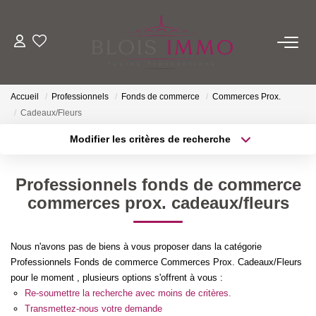
NOS BIENS
Accueil
Professionnels
Fonds de commerce
Commerces Prox.
Acheter
Cadeaux/Fleurs
Louer
Modifier les critères de recherche
Biens Vendus Et Loués
Localisation
Type de transaction
Off Market
Surface min
Professionnels fonds de commerce
Type de bien
commerces prox. cadeaux/fleurs
Plus de critères
Budget max
ESTIMER
Créer une alerte
Nous n'avons pas de biens à vous proposer dans la catégorie
FAIRE GÉRER
Professionnels Fonds de commerce Commerces Prox. Cadeaux/Fleurs
pour le moment , plusieurs options s'offrent à vous :
Re-soumettre la recherche avec moins de critères.
NOTRE AGENCE
Transmettez-nous votre demande