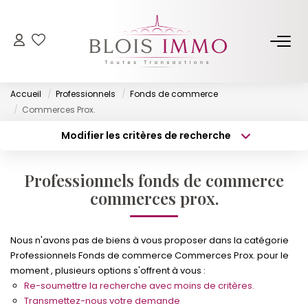
NOS BIENS
Accueil
Professionnels
Fonds de commerce
Acheter
Commerces Prox.
Louer
Modifier les critères de recherche
Type de transaction
Localisation
Biens Vendus Et Loués
Acheter
Localisation
Off Market
Professionnels fonds de commerce
Type de bien
Surface min
Sélectionnez...
commerces prox.
ESTIMER
Budget max
Plus de critères
Nous n'avons pas de biens à vous proposer dans la catégorie
Professionnels Fonds de commerce Commerces Prox. pour le
FAIRE GÉRER
Créer une alerte
moment , plusieurs options s'offrent à vous :
Re-soumettre la recherche avec moins de critères.
NOTRE AGENCE
Transmettez-nous votre demande