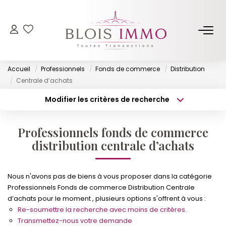
NOS BIENS
Accueil
Professionnels
Fonds de commerce
Distribution
Acheter
Centrale d’achats
Louer
Modifier les critères de recherche
Type de transaction
Localisation
Biens Vendus Et Loués
Acheter
Localisation
Off Market
Professionnels fonds de commerce
Type de bien
Surface min
Sélectionnez...
distribution centrale d’achats
ESTIMER
Budget max
Plus de critères
Nous n'avons pas de biens à vous proposer dans la catégorie
Professionnels Fonds de commerce Distribution Centrale
FAIRE GÉRER
Créer une alerte
d’achats pour le moment , plusieurs options s'offrent à vous :
Re-soumettre la recherche avec moins de critères.
NOTRE AGENCE
Transmettez-nous votre demande