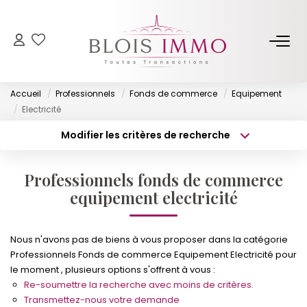
NOS BIENS
Accueil
Professionnels
Fonds de commerce
Equipement
Acheter
Electricité
Louer
Modifier les critères de recherche
Type de transaction
Localisation
Biens Vendus Et Loués
Acheter
Localisation
Off Market
Professionnels fonds de commerce
Type de bien
Surface min
Sélectionnez...
equipement electricité
ESTIMER
Budget max
Plus de critères
Nous n'avons pas de biens à vous proposer dans la catégorie
Professionnels Fonds de commerce Equipement Electricité pour
FAIRE GÉRER
Créer une alerte
le moment , plusieurs options s'offrent à vous :
Re-soumettre la recherche avec moins de critères.
NOTRE AGENCE
Transmettez-nous votre demande